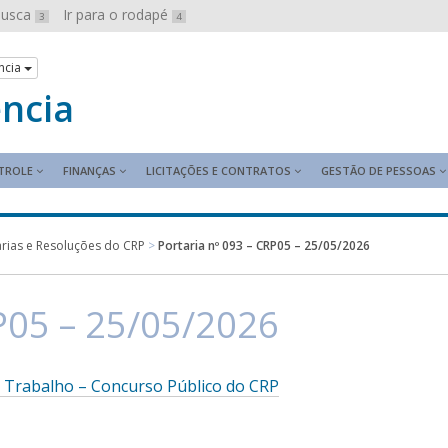
 busca
Ir para o rodapé
3
4
ncia
ência
TROLE
FINANÇAS
LICITAÇÕES E CONTRATOS
GESTÃO DE PESSOAS
arias e Resoluções do CRP
>
Portaria nº 093 – CRP05 – 25/05/2026
RP05 – 25/05/2026
 Trabalho – Concurso Público do CRP