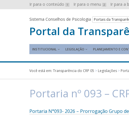
Ir para o conteúdo
Ir para o menu
Ir para a
1
2
Sistema Conselhos de Psicologia
Portais da Transparê
Portal da Transpar
INSTITUCIONAL
LEGISLAÇÃO
PLANEJAMENTO E CON
Você está em:
Transparência do CRP 05
>
Legislações
>
Port
Portaria nº 093 – C
Portaria N°093- 2026 – Prorrogação Grupo de