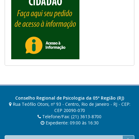
Conselho Regional de Psicologia da 05ª Região (RJ)
Rua Teófilo Otoni, nº 93 - Centro, Rio de Janeiro - RJ - CEP:
CEP 20090-070
Telefone/Fax: (21) 3613-8700
Expediente: 09:00 às 16:30
Buscar