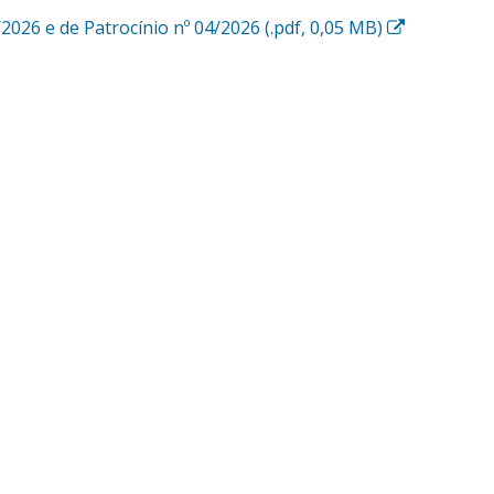
E
/2026 e de Patrocínio nº 04/2026 (.pdf, 0,05 MB)
s
s
e
l
i
n
k
a
b
r
i
r
á
e
m
u
m