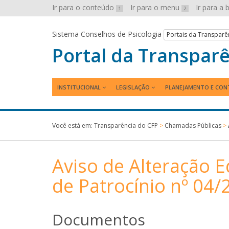
Ir para o conteúdo
Ir para o menu
Ir para a
1
2
Sistema Conselhos de Psicologia
Portais da Transparê
Portal da Transpar
INSTITUCIONAL
LEGISLAÇÃO
PLANEJAMENTO E CON
Você está em:
Transparência do CFP
>
Chamadas Públicas
>
Aviso de Alteração E
de Patrocínio nº 04/
Documentos