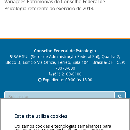
Variações Patrimonias do Conselho Federal de
u
Psicologia referente ao exercício de 2018.
s
c
o
e
l
h
o
Conselho Federal de Psicologia
SAF SUL (Setor de Administração Federal Sul), Quadra 2,
Bloco B, Edifício Via Office, Térreo, Sala 104 - Brasília/DF - CEP:
70070-600
(61) 2109-0100
Expediente: 09:00 às 18:00
Buscar
Este site utiliza cookies
Utilizamos cookies e tecnologias semelhantes para
melhorar a sua experiência em nossos serviços.