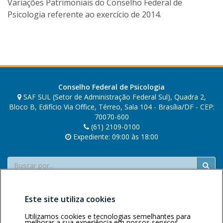
Variações Patrimoniais do Conselho Federal de
A
Psicologia referente ao exercício de 2014.
r
n
a
l
d
o
d
Conselho Federal de Psicologia
SAF SUL (Setor de Administração Federal Sul), Quadra 2,
e
Bloco B, Edifício Via Office, Térreo, Sala 104 - Brasília/DF - CEP:
G
70070-600
o
(61) 2109-0100
i
Expediente: 09:00 às 18:00
s
J
Buscar
ú
n
i
o
Este site utiliza cookies
r
Utilizamos cookies e tecnologias semelhantes para
melhorar a sua experiência em nossos serviços.