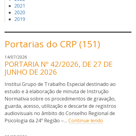
2021
2020
2019
Portarias do CRP (151)
I
14/07/2026
PORTARIA Nº 42/2026, DE 27 DE
s
a
JUNHO DE 2026
b
e
Institui Grupo de Trabalho Especial destinado ao
l
estudo e à elaboração de minuta de Instrução
a
Normativa sobre os procedimentos de gravação,
P
guarda, acesso, utilização e descarte de registros
i
audiovisuais no âmbito do Conselho Regional de
m
Psicologia da 24ª Região –…
Continue lendo
e
n