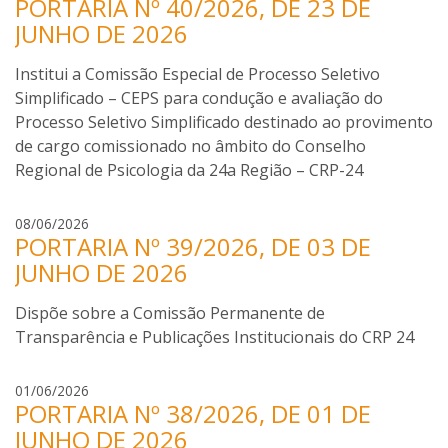
PORTARIA Nº 40/2026, DE 23 DE
s
n
o
a
JUNHO DE 2026
t
d
b
e
a
e
Institui a Comissão Especial de Processo Seletivo
l
S
l
Simplificado – CEPS para condução e avaliação do
A
i
a
z
Processo Seletivo Simplificado destinado ao provimento
l
P
e
de cargo comissionado no âmbito do Conselho
v
i
v
a
Regional de Psicologia da 24a Região – CRP-24
m
e
e
d
I
08/06/2026
n
o
PORTARIA Nº 39/2026, DE 03 DE
s
t
d
a
JUNHO DE 2026
e
a
b
l
S
e
Dispõe sobre a Comissão Permanente de
A
i
l
z
Transparência e Publicações Institucionais do CRP 24
l
a
e
v
P
v
a
I
01/06/2026
i
e
PORTARIA Nº 38/2026, DE 01 DE
s
m
d
a
JUNHO DE 2026
e
o