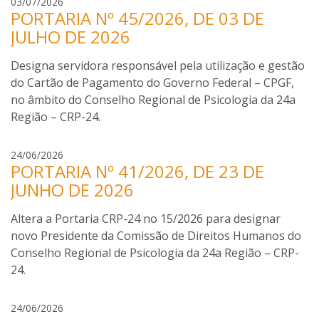
I
t
03/07/2026
PORTARIA Nº 45/2026, DE 03 DE
s
e
a
JULHO DE 2026
l
b
A
e
z
Designa servidora responsável pela utilização e gestão
l
e
do Cartão de Pagamento do Governo Federal – CPGF,
a
v
no âmbito do Conselho Regional de Psicologia da 24a
P
e
Região – CRP-24.
i
d
m
o
I
24/06/2026
e
d
PORTARIA Nº 41/2026, DE 23 DE
s
n
a
a
JUNHO DE 2026
t
S
b
e
i
e
Altera a Portaria CRP-24 no 15/2026 para designar
l
l
l
novo Presidente da Comissão de Direitos Humanos do
A
v
a
z
a
Conselho Regional de Psicologia da 24a Região – CRP-
P
e
24.
i
v
m
e
I
24/06/2026
e
d