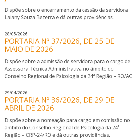
b
n
d
e
Dispõe sobre o encerramento da cessão da servidora
t
a
l
Laiany Souza Bezerra e dá outras providências.
e
S
a
l
i
P
A
l
I
28/05/2026
i
z
PORTARIA Nº 37/2026, DE 25 DE
v
s
m
e
a
a
MAIO DE 2026
e
v
b
n
e
e
Dispõe sobre a admissão de servidora para o cargo de
t
d
l
Assessora Técnica Administrativa no âmbito do
e
o
a
Conselho Regional de Psicologia da 24ª Região – RO/AC
l
d
P
A
a
i
z
I
29/04/2026
S
m
e
PORTARIA Nº 36/2026, DE 29 DE
s
i
e
v
a
ABRIL DE 2026
l
n
e
b
v
t
d
e
Dispõe sobre a nomeação para cargo em comissão no
a
e
o
l
âmbito do Conselho Regional de Psicologia da 24ª
l
d
a
Região – CRP-24/RO e dá outras providências.
A
a