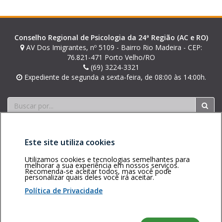
n
posts
a
t
e
l
Conselho Regional de Psicologia da 24ª Região (AC e RO)
A
AV Dos Imigrantes, nº 5109 - Bairro Rio Madeira - CEP:
z
76.821-471 Porto Velho/RO
e
(69) 3224-3321
Expediente de segunda a sexta-feira, de 08:00 às 14:00h.
v
e
d
Buscar
o
d
a
Este site utiliza cookies
S
i
Utilizamos cookies e tecnologias semelhantes para
l
melhorar a sua experiência em nossos serviços.
Recomenda-se aceitar todos, mas você pode
Área restrita
Política de
Voltar ao topo
v
personalizar quais deles você irá aceitar.
privacidade
Personalização
a
Política de Privacidade
de cookies
Sistema desenvolvido pela Gerência de Tecnologia da