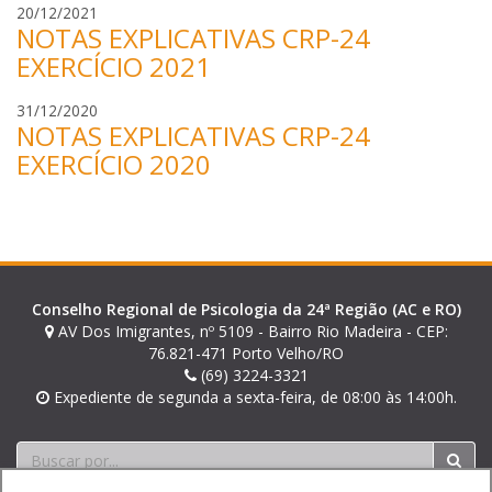
r
20/12/2021
NOTAS EXPLICATIVAS CRP-24
a
m
EXERCÍCIO 2021
o
n
r
31/12/2020
NOTAS EXPLICATIVAS CRP-24
m
a
a
m
EXERCÍCIO 2020
t
o
o
n
s
m
a
t
o
Conselho Regional de Psicologia da 24ª Região (AC e RO)
s
AV Dos Imigrantes, nº 5109 - Bairro Rio Madeira - CEP:
76.821-471 Porto Velho/RO
(69) 3224-3321
Expediente de segunda a sexta-feira, de 08:00 às 14:00h.
Buscar