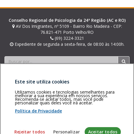
Conselho Regional de Psicologia da 24ª Região (AC e RO)
AV Dos Imigrantes, nº 5109 - Bairro Rio Madeira - CEP:
76.821-471 Porto Velho/RO
(69) 3224-3321
Expediente de segunda a sexta-feira, de 08:00 às 14:00h.
Buscar
Este site utiliza cookies
Utilizamos cookies e tecnologias semelhantes para
melhorar a sua experiência em nossos serviços.
Recomenda-se aceitar todos, mas você pode
personalizar quais deles você irá aceitar.
Área restrita
Política de
Voltar ao topo
privacidade
Personalização
Política de Privacidade
de cookies
Sistema desenvolvido pela Gerência de Tecnologia da
Rejeitar todos
Personalizar
Aceitar todos