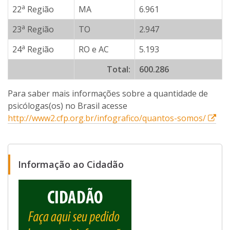
a
22
Região
MA
6.961
a
23
Região
TO
2.947
a
24
Região
RO e AC
5.193
Total:
600.286
Para saber mais informações sobre a quantidade de
psicólogas(os) no Brasil acesse
E
http://www2.cfp.org.br/infografico/quantos-somos/
s
s
e
Informação ao Cidadão
l
i
n
k
a
b