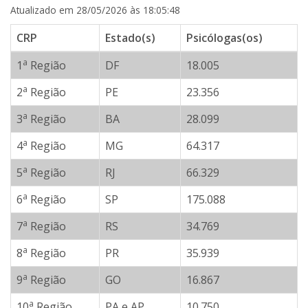
Atualizado em 28/05/2026 às 18:05:48
CRP
Estado(s)
Psicólogas(os)
a
1
Região
DF
18.005
a
2
Região
PE
23.356
a
3
Região
BA
28.099
a
4
Região
MG
64.317
a
5
Região
RJ
66.329
a
6
Região
SP
175.088
a
7
Região
RS
34.769
a
8
Região
PR
35.939
a
9
Região
GO
16.867
a
10
Região
PA e AP
10.750