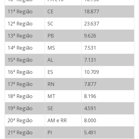
a
11
Região
CE
18.877
a
12
Região
SC
23.637
a
13
Região
PB
9.626
a
14
Região
MS
7.531
a
15
Região
AL
7.131
a
16
Região
ES
10.709
a
17
Região
RN
7.877
a
18
Região
MT
8.196
a
19
Região
SE
4.591
a
20
Região
AM e RR
8.000
a
21
Região
PI
5.491