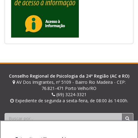
r
i
r
á
e
m
u
m
a
n
Conselho Regional de Psicologia da 24ª Região (AC e RO)
o
AV Dos Imigrantes, nº 5109 - Bairro Rio Madeira - CEP:
v
76.821-471 Porto Velho/RO
(69) 3224-3321
a
Expediente de segunda a sexta-feira, de 08:00 às 14:00h.
j
a
Buscar
n
e
l