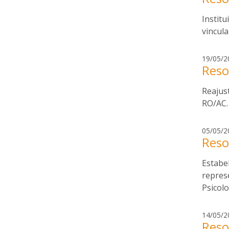
Institu
vincul
19/05/2
Reso
Reajust
RO/AC.
05/05/2
Reso
Estabel
repres
Psicol
14/05/2
Reso