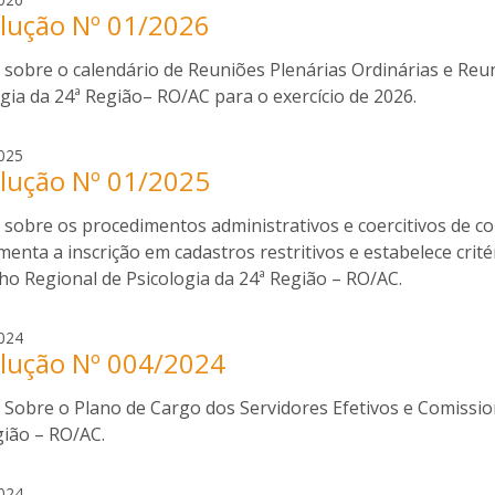
lução Nº 01/2026
o
g
 sobre o calendário de Reuniões Plenárias Ordinárias e Reu
e
r
gia da 24ª Região– RO/AC para o exercício de 2026.
i
o
r
025
s
lução Nº 01/2025
o
i
g
l
 sobre os procedimentos administrativos e coercitivos de 
e
v
r
enta a inscrição em cadastros restritivos e estabelece crité
a
i
ho Regional de Psicologia da 24ª Região – RO/AC.
o
s
r
024
i
lução Nº 004/2024
o
l
g
v
 Sobre o Plano de Cargo dos Servidores Efetivos e Comissio
e
a
r
gião – RO/AC.
i
o
r
024