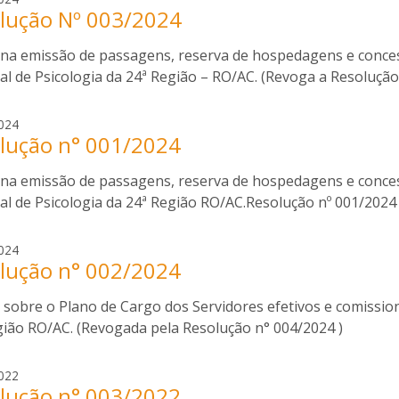
s
lução Nº 003/2024
o
i
g
l
lina emissão de passagens, reserva de hospedagens e conc
e
v
r
l de Psicologia da 24ª Região – RO/AC. (Revoga a Resolução
a
i
o
r
024
s
lução n° 001/2024
o
i
g
l
lina emissão de passagens, reserva de hospedagens e conc
e
v
r
al de Psicologia da 24ª Região RO/AC.Resolução nº 001/2024
a
i
o
r
024
s
lução n° 002/2024
o
i
g
l
 sobre o Plano de Cargo dos Servidores efetivos e comissio
e
v
r
gião RO/AC. (Revogada pela Resolução n° 004/2024 )
a
i
o
r
022
s
lução n° 003/2022
o