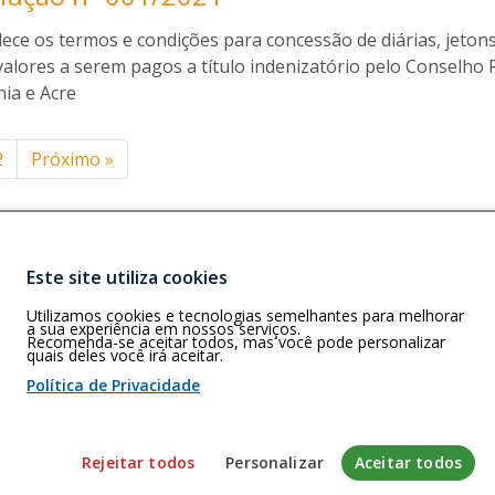
l
g
v
lece os termos e condições para concessão de diárias, jeton
e
a
r
alores a serem pagos a título indenizatório pelo Conselho R
i
ia e Acre
o
s
inação
2
Próximo
»
i
l
v
ts
a
Este site utiliza cookies
Buscar
C e RO)
Utilizamos cookies e tecnologias semelhantes para melhorar
CEP: 76.821-471
a sua experiência em nossos serviços.
Recomenda-se aceitar todos, mas você pode personalizar
quais deles você irá aceitar.
4:00h.
Política de Privacidade
 de cookies
Rejeitar todos
Personalizar
Aceitar todos