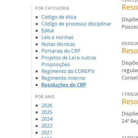
Reso
POR CATEGORIA
Código de ética
Dispõe
Código de processo disciplinar
Psicolo
Edital
Leis e normas
05/05/2
Notas técnicas
Reso
Portarias do CRP
Projetos de Lei e outras
Dispõe
Proposições
regulam
Regimento do COREPSI
Consel
Regimento Interno
Resoluções do CRP
17/05/2
POR ANO
Reso
2026
2025
Dispõe
2024
24ª Re
2022
2021
11/03/2