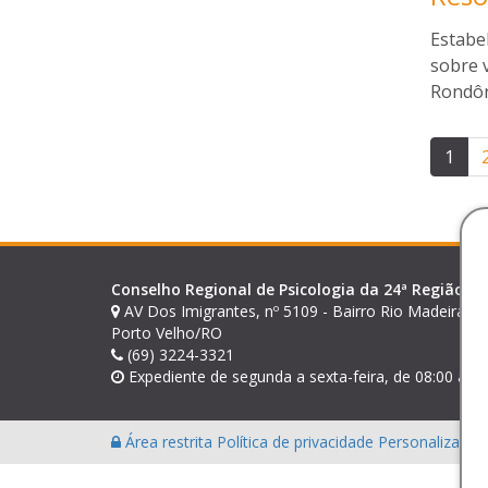
Estabe
sobre v
Rondôn
Pag
1
de
pos
Conselho Regional de Psicologia da 24ª Região (A
AV Dos Imigrantes, nº 5109 - Bairro Rio Madeira - 
Porto Velho/RO
(69) 3224-3321
Expediente de segunda a sexta-feira, de 08:00 às 1
Área restrita
Política de privacidade
Personalização