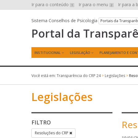
Ir para o conteúdo
Ir para o menu
Ir para a
1
2
Sistema Conselhos de Psicologia
Portais da Transparê
Portal da Transpar
INSTITUCIONAL
LEGISLAÇÃO
PLANEJAMENTO E CON
Você está em:
Transparência do CRP 24
>
Legislações
>
Reso
Legislações
Res
FILTRO
Resoluções do CRP
19/01/2