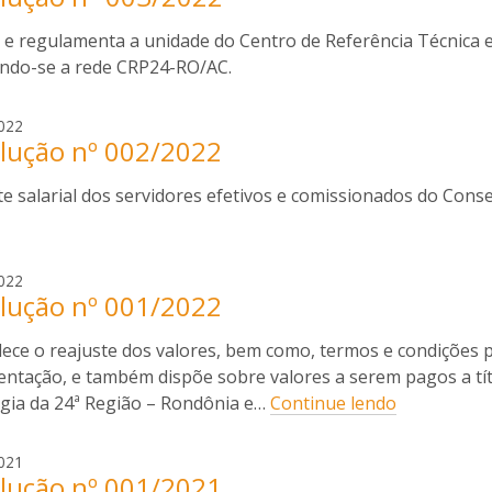
i
g
l
i e regulamenta a unidade do Centro de Referência Técnica e
e
v
r
ando-se a rede CRP24-RO/AC.
a
i
o
r
022
s
lução nº 002/2022
o
i
g
l
e salarial dos servidores efetivos e comissionados do Conse
e
v
r
a
i
o
r
022
s
lução nº 001/2022
o
i
g
l
ece o reajuste dos valores, bem como, termos e condições pa
e
v
r
entação, e também dispõe sobre valores a serem pagos a tít
a
i
ogia da 24ª Região – Rondônia e…
Continue lendo
o
s
r
021
i
lução nº 001/2021
o