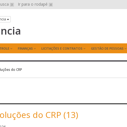
 busca
Ir para o rodapé
3
4
ncia
ência
TROLE
FINANÇAS
LICITAÇÕES E CONTRATOS
GESTÃO DE PESSOAS
luções do CRP
oluções do CRP (13)
r
026