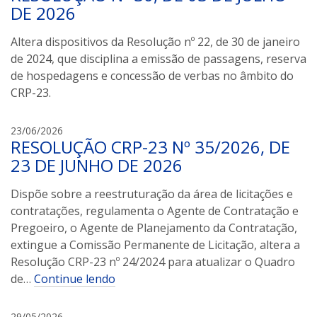
i
DE 2026
s
a
Altera dispositivos da Resolução nº 22, de 30 de janeiro
m
de 2024, que disciplina a emissão de passagens, reserva
a
de hospedagens e concessão de verbas no âmbito do
r
CRP-23.
a
l
l
23/06/2026
RESOLUÇÃO CRP-23 Nº 35/2026, DE
a
i
23 DE JUNHO DE 2026
s
a
Dispõe sobre a reestruturação da área de licitações e
m
contratações, regulamenta o Agente de Contratação e
a
Pregoeiro, o Agente de Planejamento da Contratação,
r
extingue a Comissão Permanente de Licitação, altera a
a
Resolução CRP-23 nº 24/2024 para atualizar o Quadro
l
de…
Continue lendo
l
29/05/2026