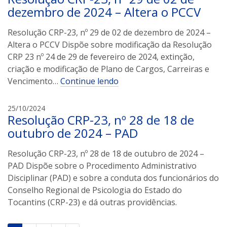
s
i
dezembro de 2024 – Altera o PCCV
v
a
Resolução CRP-23, nº 29 de 02 de dezembro de 2024 –
n
Altera o PCCV Dispõe sobre modificação da Resolução
d
CRP 23 nº 24 de 29 de fevereiro de 2024, extinção,
r
criação e modificação de Plano de Cargos, Carreiras e
e
Vencimento…
Continue lendo
t
a
a
25/10/2024
v
Resolução CRP-23, nº 28 de 18 de
r
a
i
outubro de 2024 – PAD
r
v
e
a
Resolução CRP-23, nº 28 de 18 de outubro de 2024 –
s
n
PAD Dispõe sobre o Procedimento Administrativo
d
Disciplinar (PAD) e sobre a conduta dos funcionários do
r
Conselho Regional de Psicologia do Estado do
e
Tocantins (CRP-23) e dá outras providências.
t
a