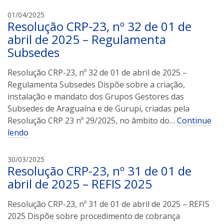
a
01/04/2025
Resolução CRP-23, nº 32 de 01 de
r
i
abril de 2025 – Regulamenta
v
Subsedes
a
n
Resolução CRP-23, nº 32 de 01 de abril de 2025 –
d
Regulamenta Subsedes Dispõe sobre a criação,
r
instalação e mandato dos Grupos Gestores das
e
Subsedes de Araguaína e de Gurupi, criadas pela
t
Resolução CRP 23 nº 29/2025, no âmbito do…
Continue
a
lendo
v
a
r
a
30/03/2025
Resolução CRP-23, nº 31 de 01 de
e
r
s
i
abril de 2025 – REFIS 2025
v
a
Resolução CRP-23, nº 31 de 01 de abril de 2025 – REFIS
n
2025 Dispõe sobre procedimento de cobrança