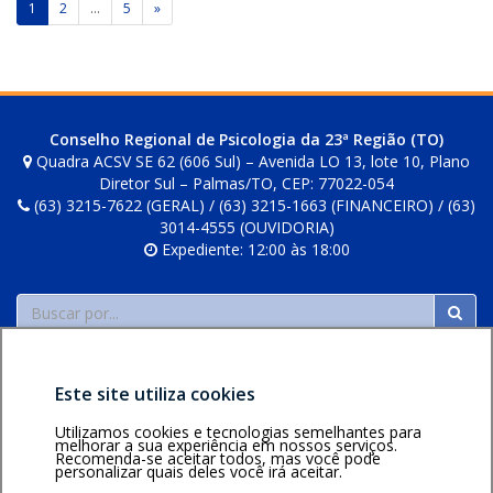
Paginação
v
1
2
…
5
»
a
de
r
posts
e
s
Conselho Regional de Psicologia da 23ª Região (TO)
Quadra ACSV SE 62 (606 Sul) – Avenida LO 13, lote 10, Plano
Diretor Sul – Palmas/TO, CEP: 77022-054
(63) 3215-7622 (GERAL) / (63) 3215-1663 (FINANCEIRO) / (63)
3014-4555 (OUVIDORIA)
Expediente: 12:00 às 18:00
Buscar
Este site utiliza cookies
Utilizamos cookies e tecnologias semelhantes para
melhorar a sua experiência em nossos serviços.
Recomenda-se aceitar todos, mas você pode
Área restrita
Política de
Voltar ao topo
personalizar quais deles você irá aceitar.
privacidade
Personalização