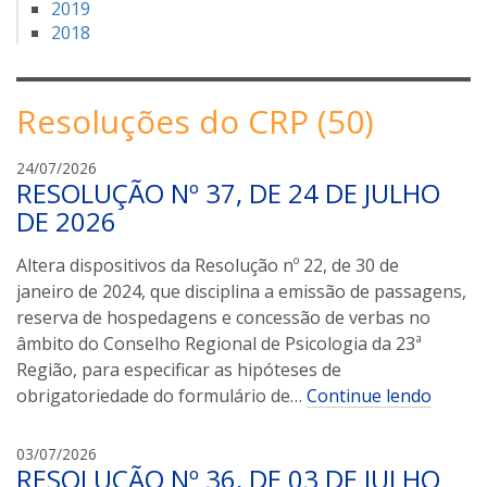
2019
2018
Resoluções do CRP (50)
l
24/07/2026
RESOLUÇÃO Nº 37, DE 24 DE JULHO
a
i
DE 2026
s
a
Altera dispositivos da Resolução nº 22, de 30 de
m
janeiro de 2024, que disciplina a emissão de passagens,
a
reserva de hospedagens e concessão de verbas no
r
âmbito do Conselho Regional de Psicologia da 23ª
a
Região, para especificar as hipóteses de
l
obrigatoriedade do formulário de…
Continue lendo
l
03/07/2026
RESOLUÇÃO Nº 36, DE 03 DE JULHO
a