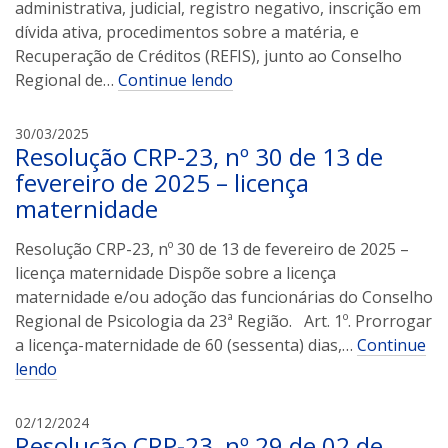
d
administrativa, judicial, registro negativo, inscrição em
r
dívida ativa, procedimentos sobre a matéria, e
e
Recuperação de Créditos (REFIS), junto ao Conselho
t
Regional de…
Continue lendo
a
v
a
a
30/03/2025
Resolução CRP-23, nº 30 de 13 de
r
r
i
fevereiro de 2025 – licença
e
v
s
maternidade
a
n
Resolução CRP-23, nº 30 de 13 de fevereiro de 2025 –
d
licença maternidade Dispõe sobre a licença
r
maternidade e/ou adoção das funcionárias do Conselho
e
Regional de Psicologia da 23ª Região. Art. 1º. Prorrogar
t
a licença-maternidade de 60 (sessenta) dias,…
Continue
a
lendo
v
a
r
a
02/12/2024
Resolução CRP-23, nº 29 de 02 de
e
r