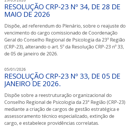
RESOLUÇÃO CRP-23 Nº 34, DE 28 DE
a
i
MAIO DE 2026
s
a
Dispõe, ad referendum do Plenário, sobre o reajuste do
m
vencimento do cargo comissionado de Coordenação
a
Geral do Conselho Regional de Psicologia da 23ª Região
r
(CRP-23), alterando o art. 5º da Resolução CRP-23 nº 33,
a
de 05 de janeiro de 2026.
l
l
05/01/2026
RESOLUÇÃO CRP-23 Nº 33, DE 05 DE
a
i
JANEIRO DE 2026.
s
a
Dispõe sobre a reestruturação organizacional do
m
Conselho Regional de Psicologia da 23ª Região (CRP-23)
a
mediante a criação de cargos de gestão estratégica e
r
assessoramento técnico especializado, extinção de
a
cargo, e estabelece providências correlatas.
l