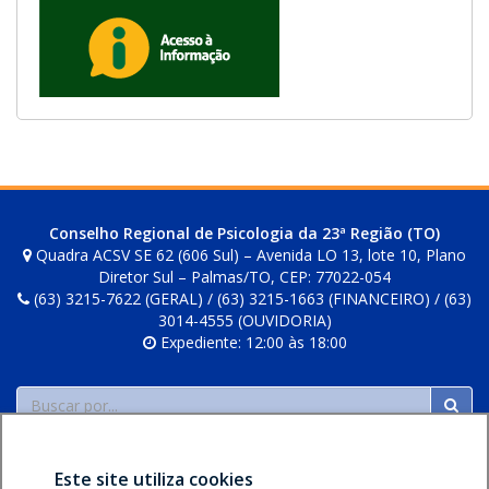
i
r
á
e
m
u
m
a
n
Conselho Regional de Psicologia da 23ª Região (TO)
o
Quadra ACSV SE 62 (606 Sul) – Avenida LO 13, lote 10, Plano
v
Diretor Sul – Palmas/TO, CEP: 77022-054
(63) 3215-7622 (GERAL) / (63) 3215-1663 (FINANCEIRO) / (63)
a
3014-4555 (OUVIDORIA)
j
Expediente: 12:00 às 18:00
a
n
Buscar
e
l
a
Este site utiliza cookies
.