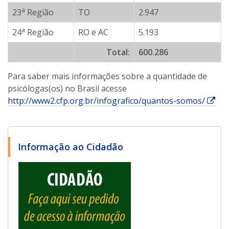
a
23
Região
TO
2.947
a
24
Região
RO e AC
5.193
Total:
600.286
Para saber mais informações sobre a quantidade de
psicólogas(os) no Brasil acesse
E
http://www2.cfp.org.br/infografico/quantos-somos/
s
s
e
Informação ao Cidadão
l
i
n
k
a
b
r