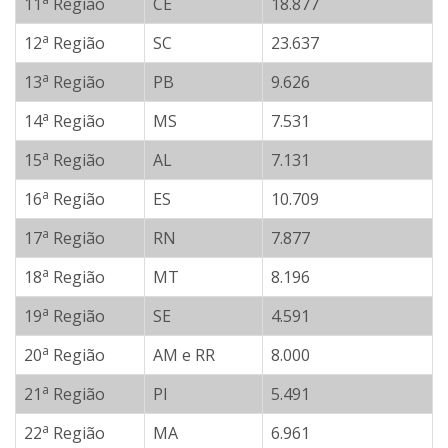
11
Região
CE
18.877
a
12
Região
SC
23.637
a
13
Região
PB
9.626
a
14
Região
MS
7.531
a
15
Região
AL
7.131
a
16
Região
ES
10.709
a
17
Região
RN
7.877
a
18
Região
MT
8.196
a
19
Região
SE
4.591
a
20
Região
AM e RR
8.000
a
21
Região
PI
5.491
a
22
Região
MA
6.961