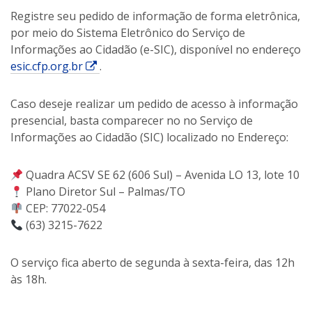
Registre seu pedido de informação de forma eletrônica,
por meio do Sistema Eletrônico do Serviço de
Informações ao Cidadão (e-SIC), disponível no endereço
E
esic.cfp.org.br
.
s
s
Caso deseje realizar um pedido de acesso à informação
e
presencial, basta comparecer no no Serviço de
l
Informações ao Cidadão (SIC) localizado no Endereço:
i
n
Quadra ACSV SE 62 (606 Sul) – Avenida LO 13, lote 10
k
Plano Diretor Sul – Palmas/TO
a
CEP: 77022-054
b
(63) 3215-7622
r
i
O serviço fica aberto de segunda à sexta-feira, das 12h
r
às 18h.
á
e