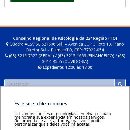
Conselho Regional de Psicologia da 23ª Região (TO)
Quadra ACSV SE 62 (606 Sul) – Avenida LO 13, lote 10, Plano
Diretor Sul – Palmas/TO, CEP: 77022-054
(63) 3215-7622 (GERAL) / (63) 3215-1663 (FINANCEIRO) / (63)
3014-4555 (OUVIDORIA)
Expediente: 12:00 às 18:00
Buscar
Este site utiliza cookies
Utilizamos cookies e tecnologias semelhantes para
melhorar a sua experiência em nossos serviços.
Recomenda-se aceitar todos, mas você pode
personalizar quais deles você irá aceitar.
Área restrita
Política de
Voltar ao topo
privacidade
Personalização