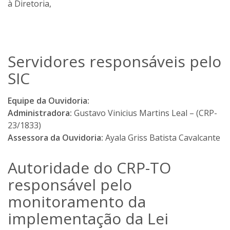
m
à Diretoria,
u
m
a
n
Servidores responsáveis pelo
o
SIC
v
a
Equipe da Ouvidoria:
j
Administradora:
Gustavo Vinicius Martins Leal – (CRP-
a
23/1833)
n
Assessora da Ouvidoria:
Ayala Griss Batista Cavalcante
e
l
Autoridade do CRP-TO
a
.
responsável pelo
monitoramento da
implementação da Lei