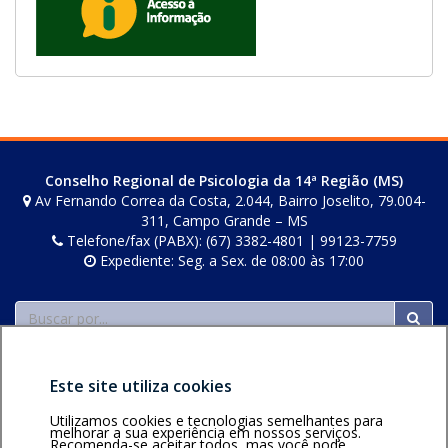
Conselho Regional de Psicologia da 14ª Região (MS)
Av Fernando Correa da Costa, 2.044, Bairro Joselito, 79.004-
311, Campo Grande – MS
Telefone/fax (PABX): (67) 3382-4801 | 99123-7759
Expediente: Seg. a Sex. de 08:00 às 17:00
Buscar
Este site utiliza cookies
Utilizamos cookies e tecnologias semelhantes para
melhorar a sua experiência em nossos serviços.
Recomenda-se aceitar todos, mas você pode