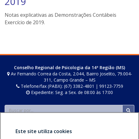
2019
e
i
Notas explicativas as Demonstrações Contábeis
l
Exercício de 2019.
e
r
s
Conselho Regional de Psicologia da 14ª Região (MS)
Av Fernando Correa da Costa, 2.044, Bairro Joselito, 79.004-
311, Campo Grande – MS
Telefone/fax (PABX): (67) 3382-4801 | 99123-7759
Expediente: Seg. a Sex. de 08:00 às 17:00
Buscar
Este site utiliza cookies