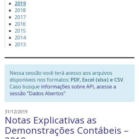
2019
2018
2017
2016
2015
2014
2013
Nessa sessão você terá acesso aos arquivos
disponíveis nos formatos:
PDF, Excel (xlsx) e CSV
.
Caso busque
informações sobre API, acesse a
sessão "Dados Abertos"
e
31/12/2019
Notas Explicativas as
d
s
Demonstrações Contábeis –
o
n