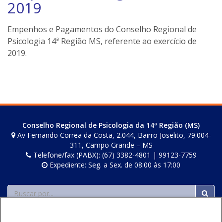
2019
o
n
Empenhos e Pagamentos do Conselho Regional de
e
Psicologia 14ª Região MS, referente ao exercício de
i
2019.
l
e
r
s
Conselho Regional de Psicologia da 14ª Região (MS)
Av Fernando Correa da Costa, 2.044, Bairro Joselito, 79.004-
311, Campo Grande – MS
Telefone/fax (PABX): (67) 3382-4801 | 99123-7759
Expediente: Seg. a Sex. de 08:00 às 17:00
Buscar