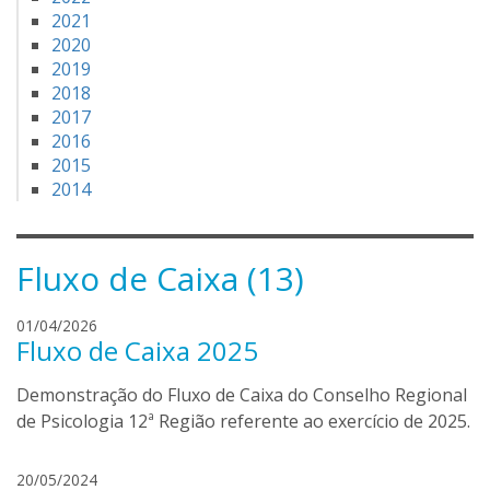
2021
2020
2019
2018
2017
2016
2015
2014
Fluxo de Caixa (13)
d
01/04/2026
Fluxo de Caixa 2025
a
n
Demonstração do Fluxo de Caixa do Conselho Regional
i
e
de Psicologia 12ª Região referente ao exercício de 2025.
l
a
d
20/05/2024