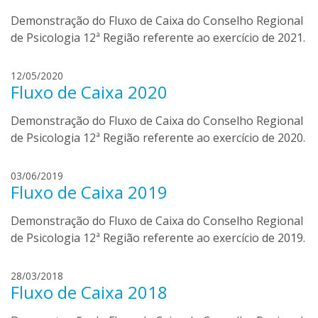
n
r
Demonstração do Fluxo de Caixa do Conselho Regional
i
t
e
de Psicologia 12ª Região referente ao exercício de 2021.
o
l
l
a
d
12/05/2020
i
b
Fluxo de Caixa 2020
a
o
n
r
Demonstração do Fluxo de Caixa do Conselho Regional
i
t
e
de Psicologia 12ª Região referente ao exercício de 2020.
o
l
l
a
d
03/06/2019
i
b
Fluxo de Caixa 2019
a
o
n
r
Demonstração do Fluxo de Caixa do Conselho Regional
i
t
e
de Psicologia 12ª Região referente ao exercício de 2019.
o
l
l
a
d
28/03/2018
i
b
Fluxo de Caixa 2018
a
o
n
r