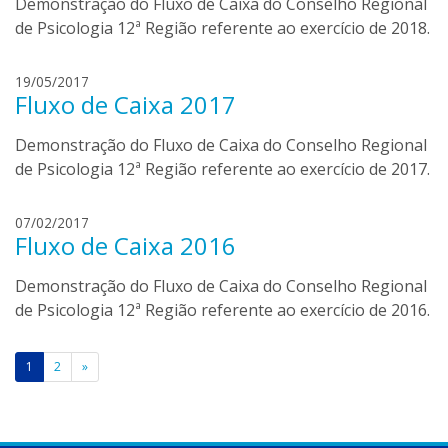
Demonstração do Fluxo de Caixa do Conselho Regional
i
t
e
de Psicologia 12ª Região referente ao exercício de 2018.
o
l
l
a
d
19/05/2017
i
b
Fluxo de Caixa 2017
a
o
n
r
Demonstração do Fluxo de Caixa do Conselho Regional
i
t
e
de Psicologia 12ª Região referente ao exercício de 2017.
o
l
l
a
s
07/02/2017
i
b
Fluxo de Caixa 2016
i
o
d
r
Demonstração do Fluxo de Caixa do Conselho Regional
i
t
a
de Psicologia 12ª Região referente ao exercício de 2016.
o
n
l
e
Paginação
i
1
2
»
s
de
c
h
posts
w