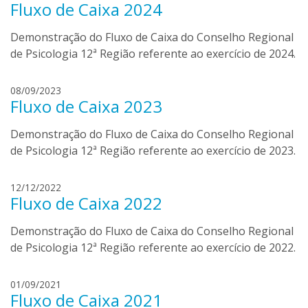
b
Fluxo de Caixa 2024
a
o
n
r
Demonstração do Fluxo de Caixa do Conselho Regional
i
t
e
de Psicologia 12ª Região referente ao exercício de 2024.
o
l
l
a
d
08/09/2023
i
b
Fluxo de Caixa 2023
a
o
n
r
Demonstração do Fluxo de Caixa do Conselho Regional
i
t
e
de Psicologia 12ª Região referente ao exercício de 2023.
o
l
l
a
d
12/12/2022
i
b
Fluxo de Caixa 2022
a
o
n
r
Demonstração do Fluxo de Caixa do Conselho Regional
i
t
e
de Psicologia 12ª Região referente ao exercício de 2022.
o
l
l
a
d
01/09/2021
i
b
Fluxo de Caixa 2021
a
o