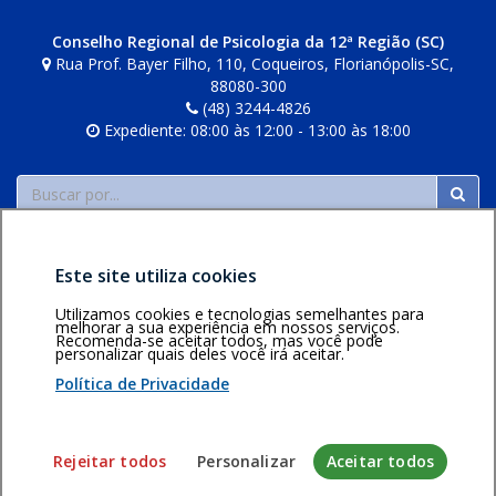
i
n
Conselho Regional de Psicologia da 12ª Região (SC)
Rua Prof. Bayer Filho, 110, Coqueiros, Florianópolis-SC,
z
88080-300
e
(48) 3244-4826
r
Expediente: 08:00 às 12:00 - 13:00 às 18:00
Buscar
Este site utiliza cookies
Utilizamos cookies e tecnologias semelhantes para
melhorar a sua experiência em nossos serviços.
Recomenda-se aceitar todos, mas você pode
Área restrita
Política de
Voltar ao topo
personalizar quais deles você irá aceitar.
privacidade
Personalização
Política de Privacidade
de cookies
Sistema desenvolvido pela Gerência de Tecnologia da
Rejeitar todos
Personalizar
Aceitar todos
Informação do CFP