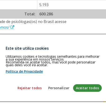
5.193
Total:
600.286
de de psicólogas(os) no Brasil acesse
E
somos/
s
s
e
Este site utiliza cookies
l
i
Buscar
Utilizamos cookies e tecnologias semelhantes para melhorar
C)
a sua experiência em nossos serviços.
n
s-SC, 88080-300
Recomenda-se aceitar todos, mas você pode personalizar
quais deles você irá aceitar.
k
Política de Privacidade
a
b
r
 de cookies
Rejeitar todos
Personalizar
Aceitar todos
i
r
envolvido pela Gerência de Tecnologia da Informação do CFP
á