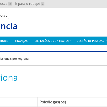
 busca
Ir para o rodapé
3
4
ncia
ência
TROLE
FINANÇAS
LICITAÇÕES E CONTRATOS
GESTÃO DE PESSOAS
issionais por regional
gional
Psicólogas(os)