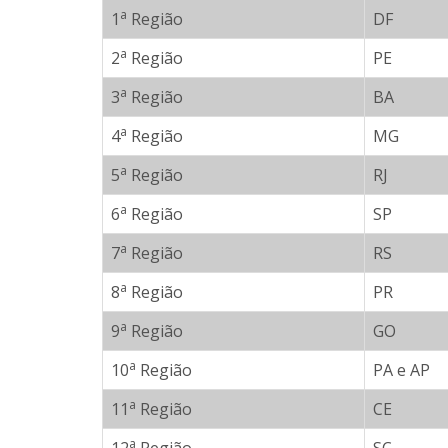
a
1
Região
DF
a
2
Região
PE
a
3
Região
BA
a
4
Região
MG
a
5
Região
RJ
a
6
Região
SP
a
7
Região
RS
a
8
Região
PR
a
9
Região
GO
a
10
Região
PA e AP
a
11
Região
CE
a