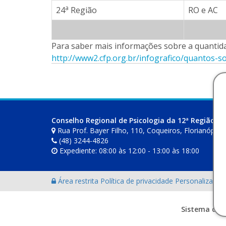
a
24
Região
RO e AC
Para saber mais informações sobre a quantida
http://www2.cfp.org.br/infografico/quantos-
Conselho Regional de Psicologia da 12ª Região (S
Rua Prof. Bayer Filho, 110, Coqueiros, Florianópoli
(48) 3244-4826
Expediente: 08:00 às 12:00 - 13:00 às 18:00
Área restrita
Política de privacidade
Personalização
Sistema des