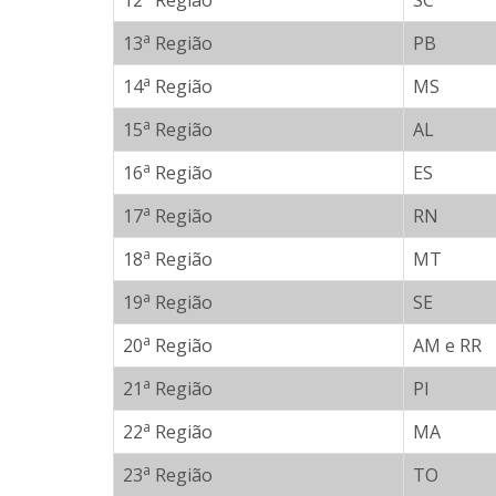
12
Região
SC
a
13
Região
PB
a
14
Região
MS
a
15
Região
AL
a
16
Região
ES
a
17
Região
RN
a
18
Região
MT
a
19
Região
SE
a
20
Região
AM e RR
a
21
Região
PI
a
22
Região
MA
a
23
Região
TO