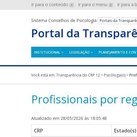
Ir para o conteúdo
Ir para o menu
Ir para a
1
2
Sistema Conselhos de Psicologia
Portais da Transparê
Portal da Transpar
INSTITUCIONAL
LEGISLAÇÃO
PLANEJAMENTO E CON
Você está em:
Transparência do CRP 12
>
Psicóloga(o)
>
Prof
Profissionais por re
Atualizado em 28/05/2026 às 18:05:48
CRP
Estado(s)