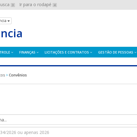
 busca
Ir para o rodapé
3
4
ncia
ência
TROLE
FINANÇAS
LICITAÇÕES E CONTRATOS
GESTÃO DE PESSOAS
tos
>
Convênios