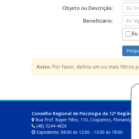
Objeto ou Descrição:
Beneficiário:
Eu
Pesqu
Aviso:
Por favor, defina um ou mais filtros 
Conselho Regional de Psicologia da 12ª Região (S
Rua Prof. Bayer Filho, 110, Coqueiros, Florianópoli
(48) 3244-4826
Expediente: 08:00 às 12:00 - 13:00 às 18:00