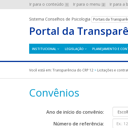
Ir para o conteúdo
Ir para o menu
Ir para a
1
2
Sistema Conselhos de Psicologia
Portais da Transparê
Portal da Transpar
INSTITUCIONAL
LEGISLAÇÃO
PLANEJAMENTO E CON
Você está em:
Transparência do CRP 12
>
Licitações e contra
Convênios
Ano de início do convênio:
Número de referência: