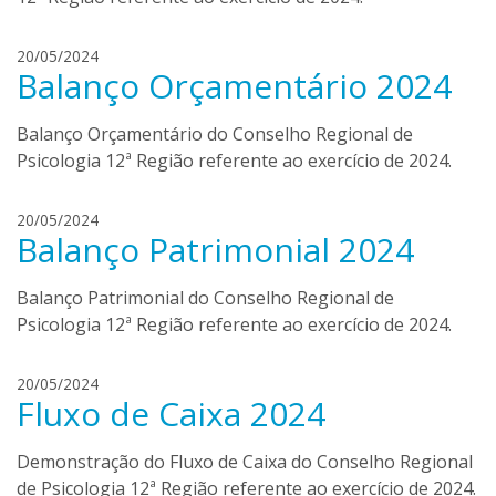
l
l
a
i
d
20/05/2024
b
Balanço Orçamentário 2024
a
o
n
r
i
Balanço Orçamentário do Conselho Regional de
t
e
o
Psicologia 12ª Região referente ao exercício de 2024.
l
l
a
i
d
20/05/2024
b
Balanço Patrimonial 2024
a
o
n
r
i
Balanço Patrimonial do Conselho Regional de
t
e
o
Psicologia 12ª Região referente ao exercício de 2024.
l
l
a
i
d
20/05/2024
b
Fluxo de Caixa 2024
a
o
n
r
i
Demonstração do Fluxo de Caixa do Conselho Regional
t
e
o
de Psicologia 12ª Região referente ao exercício de 2024.