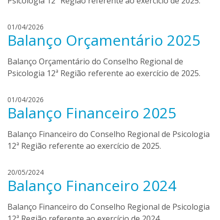
Psicologia 12ª Região referente ao exercício de 2025.
l
l
a
i
d
01/04/2026
b
Balanço Orçamentário 2025
a
o
n
r
i
Balanço Orçamentário do Conselho Regional de
t
e
o
Psicologia 12ª Região referente ao exercício de 2025.
l
l
a
i
d
01/04/2026
b
Balanço Financeiro 2025
a
o
n
r
i
Balanço Financeiro do Conselho Regional de Psicologia
t
e
o
12ª Região referente ao exercício de 2025.
l
l
a
i
d
20/05/2024
b
Balanço Financeiro 2024
a
o
n
r
i
Balanço Financeiro do Conselho Regional de Psicologia
t
e
o
12ª Região referente ao exercício de 2024.