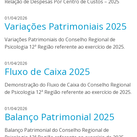
Relação de Despesas Por Centro de Custos – 2025
l
a
b
d
01/04/2026
Variações Patrimoniais 2025
o
a
r
n
t
i
Variações Patrimoniais do Conselho Regional de
o
e
Psicologia 12ª Região referente ao exercício de 2025.
l
l
i
a
d
01/04/2026
b
Fluxo de Caixa 2025
a
o
n
r
i
Demonstração do Fluxo de Caixa do Conselho Regional
t
e
o
de Psicologia 12ª Região referente ao exercício de 2025.
l
l
a
i
d
01/04/2026
b
Balanço Patrimonial 2025
a
o
n
r
i
Balanço Patrimonial do Conselho Regional de
t
e
o