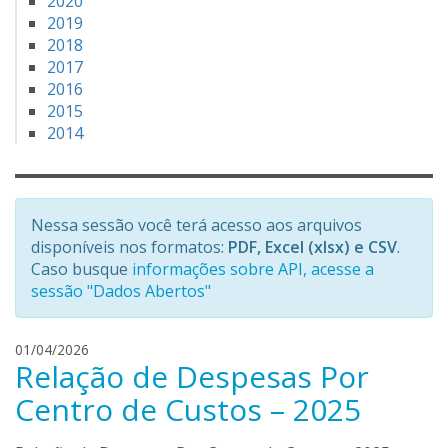
2020
2019
2018
2017
2016
2015
2014
Nessa sessão você terá acesso aos arquivos
disponíveis nos formatos:
PDF, Excel (xlsx) e CSV
.
Caso busque
informações sobre API, acesse a
sessão "Dados Abertos"
d
01/04/2026
Relação de Despesas Por
a
n
Centro de Custos – 2025
i
e