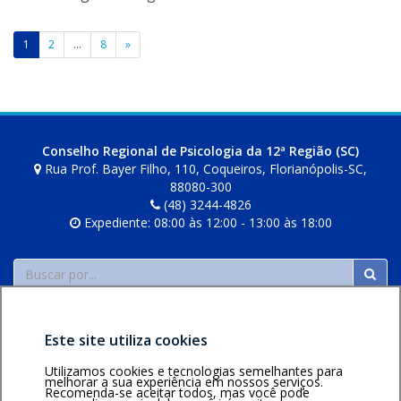
l
l
a
i
Paginação
b
1
2
…
8
»
o
de
r
posts
t
o
l
Conselho Regional de Psicologia da 12ª Região (SC)
i
Rua Prof. Bayer Filho, 110, Coqueiros, Florianópolis-SC,
88080-300
(48) 3244-4826
Expediente: 08:00 às 12:00 - 13:00 às 18:00
Buscar
Este site utiliza cookies
Utilizamos cookies e tecnologias semelhantes para
melhorar a sua experiência em nossos serviços.
Recomenda-se aceitar todos, mas você pode
Área restrita
Política de
Voltar ao topo