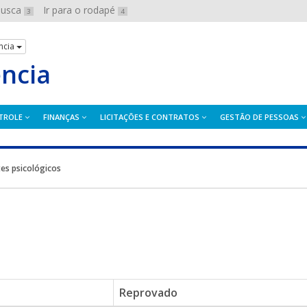
 busca
Ir para o rodapé
3
4
ncia
ência
TROLE
FINANÇAS
LICITAÇÕES E CONTRATOS
GESTÃO DE PESSOAS
es psicológicos
Reprovado