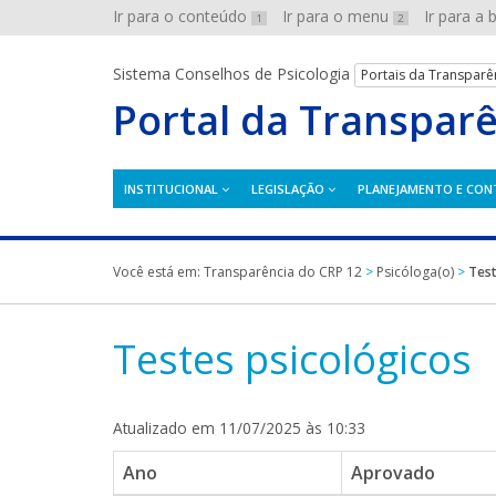
Ir para o conteúdo
Ir para o menu
Ir para a
1
2
Sistema Conselhos de Psicologia
Portais da Transparê
Portal da Transpar
INSTITUCIONAL
LEGISLAÇÃO
PLANEJAMENTO E CON
Você está em:
Transparência do CRP 12
>
Psicóloga(o)
>
Test
Testes psicológicos
Atualizado em 11/07/2025 às 10:33
Ano
Aprovado