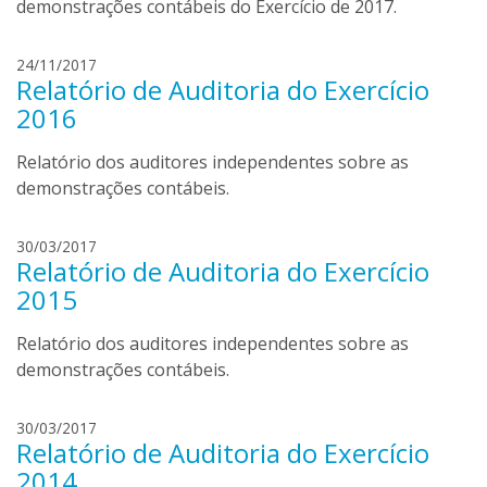
l
demonstrações contábeis do Exercício de 2017.
i
a
b
d
24/11/2017
o
Relatório de Auditoria do Exercício
a
r
n
2016
t
i
o
e
Relatório dos auditores independentes sobre as
l
l
demonstrações contábeis.
i
a
b
M
30/03/2017
o
Relatório de Auditoria do Exercício
e
r
l
2015
t
i
o
s
Relatório dos auditores independentes sobre as
l
s
demonstrações contábeis.
i
a
M
30/03/2017
Relatório de Auditoria do Exercício
e
l
2014