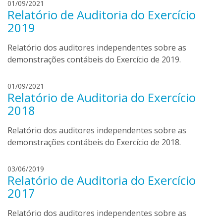
d
01/09/2021
Relatório de Auditoria do Exercício
a
n
2019
i
e
Relatório dos auditores independentes sobre as
l
demonstrações contábeis do Exercício de 2019.
a
b
d
01/09/2021
o
Relatório de Auditoria do Exercício
a
r
n
2018
t
i
o
e
Relatório dos auditores independentes sobre as
l
l
demonstrações contábeis do Exercício de 2018.
i
a
b
d
03/06/2019
o
Relatório de Auditoria do Exercício
a
r
n
2017
t
i
o
e
Relatório dos auditores independentes sobre as
l