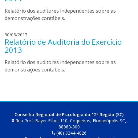
i
s
Relatório dos auditores independentes sobre as
s
demonstrações contábeis.
a
M
30/03/2017
Relatório de Auditoria do Exercício
e
l
2013
i
s
Relatório dos auditores independentes sobre as
s
demonstrações contábeis.
a
Conselho Regional de Psicologia da 12ª Região (SC)
Rua Prof. Bayer Filho, 110, Coqueiros, Florianópolis-SC,
88080-300
(48) 3244-4826