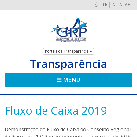
A-
A
A+
Portais da Transparência
Transparência
MENU
Fluxo de Caixa 2019
Demonstração do Fluxo de Caixa do Conselho Regional
de Psicologia 12ª Região referente ao exercício de 2019.