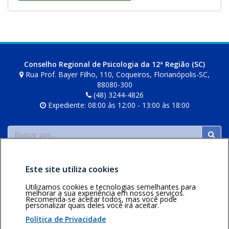
Conselho Regional de Psicologia da 12ª Região (SC)
Rua Prof. Bayer Filho, 110, Coqueiros, Florianópolis-SC,
88080-300
(48) 3244-4826
Expediente: 08:00 às 12:00 - 13:00 às 18:00
Buscar
Este site utiliza cookies
Utilizamos cookies e tecnologias semelhantes para
melhorar a sua experiência em nossos serviços.
Recomenda-se aceitar todos, mas você pode
personalizar quais deles você irá aceitar.
Área restrita
Política de
Voltar ao topo
privacidade
Personalização
Política de Privacidade
de cookies