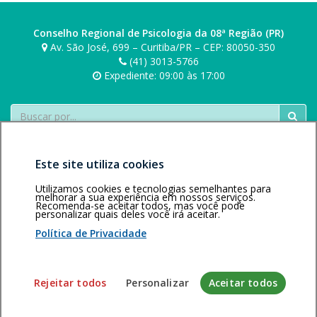
Conselho Regional de Psicologia da 08ª Região (PR)
Av. São José, 699 – Curitiba/PR – CEP: 80050-350
(41) 3013-5766
Expediente: 09:00 às 17:00
Buscar
Este site utiliza cookies
Utilizamos cookies e tecnologias semelhantes para
melhorar a sua experiência em nossos serviços.
Recomenda-se aceitar todos, mas você pode
personalizar quais deles você irá aceitar.
Área restrita
Política de
Voltar ao topo
privacidade
Personalização
Política de Privacidade
de cookies
Sistema desenvolvido pela Gerência de Tecnologia da
Rejeitar todos
Personalizar
Aceitar todos
Informação do CFP