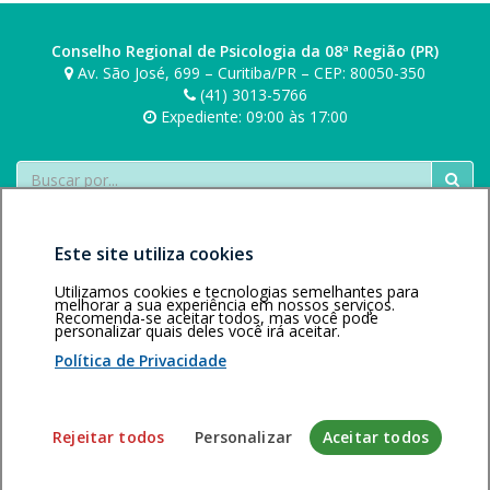
Conselho Regional de Psicologia da 08ª Região (PR)
Av. São José, 699 – Curitiba/PR – CEP: 80050-350
(41) 3013-5766
Expediente: 09:00 às 17:00
Buscar
Este site utiliza cookies
Utilizamos cookies e tecnologias semelhantes para
melhorar a sua experiência em nossos serviços.
Recomenda-se aceitar todos, mas você pode
personalizar quais deles você irá aceitar.
Área restrita
Política de
Voltar ao topo
privacidade
Personalização
Política de Privacidade
de cookies
Sistema desenvolvido pela Gerência de Tecnologia da
Rejeitar todos
Personalizar
Aceitar todos
Informação do CFP