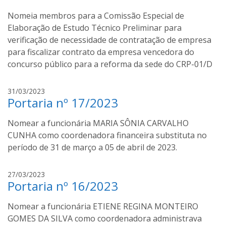
a
h
Nomeia membros para a Comissão Especial de
n
o
i
Elaboração de Estudo Técnico Preliminar para
a
l
verificação de necessidade de contratação de empresa
d
para fiscalizar contrato da empresa vencedora do
o
concurso público para a reforma da sede do CRP-01/D
u
c
i
31/03/2023
h
Portaria nº 17/2023
v
o
a
a
Nomear a funcionária MARIA SÔNIA CARVALHO
n
i
CUNHA como coordenadora financeira substituta no
l
período de 31 de março a 05 de abril de 2023.
d
o
i
27/03/2023
u
Portaria nº 16/2023
v
c
a
h
Nomear a funcionária ETIENE REGINA MONTEIRO
n
o
i
GOMES DA SILVA como coordenadora administrava
a