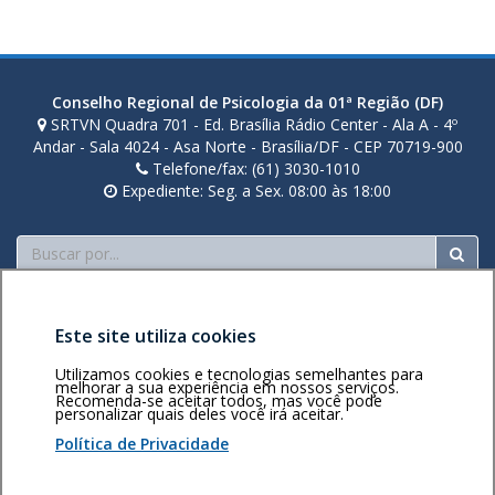
de
posts
Conselho Regional de Psicologia da 01ª Região (DF)
SRTVN Quadra 701 - Ed. Brasília Rádio Center - Ala A - 4º
Andar - Sala 4024 - Asa Norte - Brasília/DF - CEP 70719-900
Telefone/fax: (61) 3030-1010
Expediente: Seg. a Sex. 08:00 às 18:00
Buscar
Este site utiliza cookies
Utilizamos cookies e tecnologias semelhantes para
melhorar a sua experiência em nossos serviços.
Recomenda-se aceitar todos, mas você pode
Área restrita
Política de
Voltar ao topo
personalizar quais deles você irá aceitar.
privacidade
Personalização
Política de Privacidade
de cookies