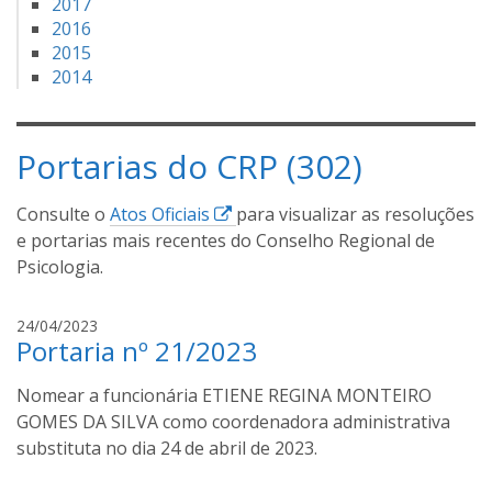
2017
2016
2015
2014
Portarias do CRP (302)
E
Consulte o
Atos Oficiais
para visualizar as resoluções
s
e portarias mais recentes do Conselho Regional de
s
Psicologia.
e
l
i
24/04/2023
Portaria nº 21/2023
i
v
n
a
Nomear a funcionária ETIENE REGINA MONTEIRO
n
k
i
GOMES DA SILVA como coordenadora administrativa
a
l
substituta no dia 24 de abril de 2023.
b
d
r