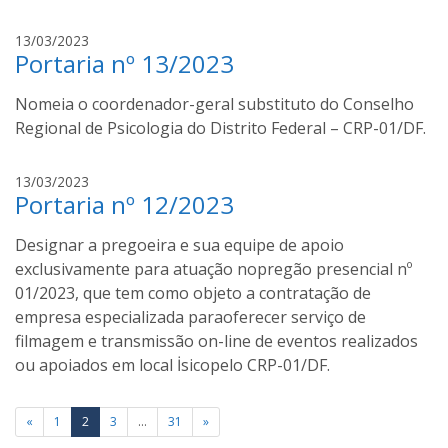
o
t
13/03/2023
a
Portaria nº 13/2023
h
i
Nomeia o coordenador-geral substituto do Conselho
a
g
Regional de Psicologia do Distrito Federal – CRP-01/DF.
o
m
i
13/03/2023
o
Portaria nº 12/2023
v
r
a
a
Designar a pregoeira e sua equipe de apoio
n
i
i
exclusivamente para atuação nopregão presencial nº
s
l
01/2023, que tem como objeto a contratação de
d
empresa especializada paraoferecer serviço de
o
filmagem e transmissão on-line de eventos realizados
u
ou apoiados em local İsicopelo CRP-01/DF.
c
h
Paginação
o
«
1
2
3
…
31
»
a