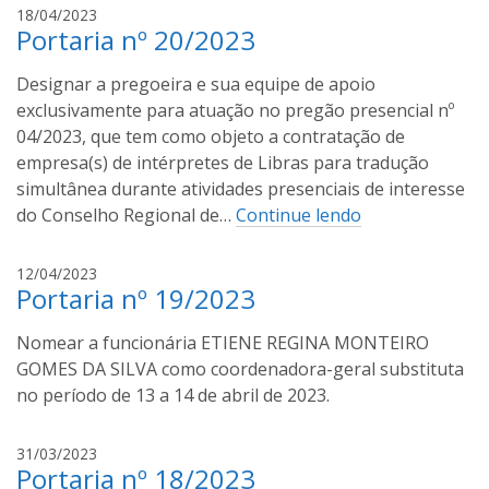
o
i
i
18/04/2023
u
Portaria nº 20/2023
v
r
c
a
á
h
Designar a pregoeira e sua equipe de apoio
n
e
o
i
exclusivamente para atuação no pregão presencial nº
m
a
l
04/2023, que tem como objeto a contratação de
u
d
empresa(s) de intérpretes de Libras para tradução
m
o
simultânea durante atividades presenciais de interesse
a
u
do Conselho Regional de…
Continue lendo
n
c
o
h
i
v
12/04/2023
o
Portaria nº 19/2023
v
a
a
a
j
Nomear a funcionária ETIENE REGINA MONTEIRO
n
a
i
GOMES DA SILVA como coordenadora-geral substituta
n
l
no período de 13 a 14 de abril de 2023.
e
d
l
o
i
31/03/2023
a
u
Portaria nº 18/2023
v
.
c