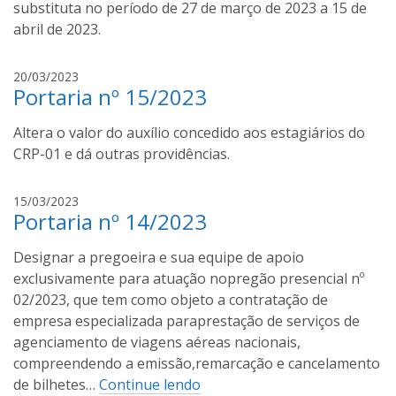
l
substituta no período de 27 de março de 2023 a 15 de
d
abril de 2023.
o
u
t
20/03/2023
c
Portaria nº 15/2023
h
h
i
o
Altera o valor do auxílio concedido aos estagiários do
a
a
g
CRP-01 e dá outras providências.
o
m
i
15/03/2023
o
Portaria nº 14/2023
v
r
a
a
Designar a pregoeira e sua equipe de apoio
n
i
i
exclusivamente para atuação nopregão presencial nº
s
l
02/2023, que tem como objeto a contratação de
d
empresa especializada paraprestação de serviços de
o
agenciamento de viagens aéreas nacionais,
u
compreendendo a emissão,remarcação e cancelamento
c
de bilhetes…
Continue lendo
h