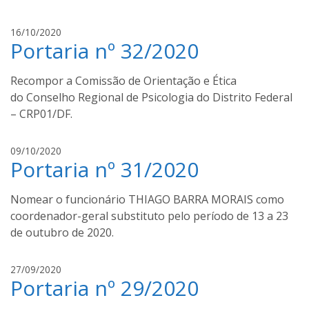
a
n
l
16/10/2020
t
Portaria nº 32/2020
u
o
c
s
a
Recompor a Comissão de Orientação e Ética
s
do Conselho Regional de Psicologia do Distrito Federal
s
– CRP01/DF.
a
n
l
09/10/2020
t
Portaria nº 31/2020
u
o
c
s
a
Nomear o funcionário THIAGO BARRA MORAIS como
s
coordenador-geral substituto pelo período de 13 a 23
s
de outubro de 2020.
a
n
l
27/09/2020
t
Portaria nº 29/2020
u
o
c
s