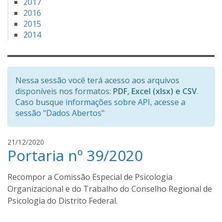
2017
2016
2015
2014
Nessa sessão você terá acesso aos arquivos
disponíveis nos formatos:
PDF, Excel (xlsx) e CSV
.
Caso busque
informações sobre API, acesse a
sessão "Dados Abertos"
l
21/12/2020
Portaria nº 39/2020
u
c
a
Recompor a Comissão Especial de Psicologia
s
Organizacional e do Trabalho do Conselho Regional de
s
Psicologia do Distrito Federal.
a
n