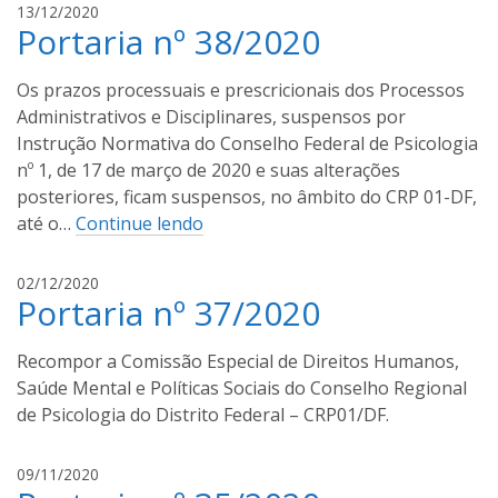
l
13/12/2020
t
Portaria nº 38/2020
u
o
c
s
a
Os prazos processuais e prescricionais dos Processos
s
Administrativos e Disciplinares, suspensos por
s
Instrução Normativa do Conselho Federal de Psicologia
a
nº 1, de 17 de março de 2020 e suas alterações
n
posteriores, ficam suspensos, no âmbito do CRP 01-DF,
t
até o…
Continue lendo
o
s
l
02/12/2020
Portaria nº 37/2020
u
c
a
Recompor a Comissão Especial de Direitos Humanos,
s
Saúde Mental e Políticas Sociais do Conselho Regional
s
de Psicologia do Distrito Federal – CRP01/DF.
a
n
l
09/11/2020
t
u