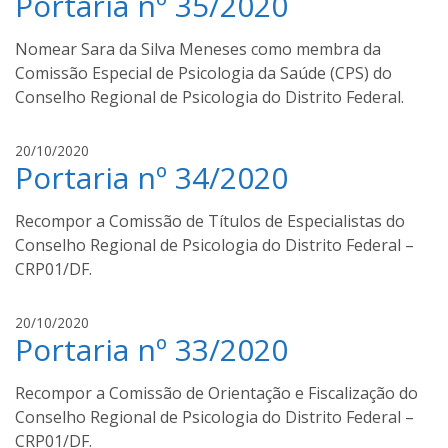
Portaria nº 35/2020
o
c
s
a
Nomear Sara da Silva Meneses como membra da
s
Comissão Especial de Psicologia da Saúde (CPS) do
s
Conselho Regional de Psicologia do Distrito Federal.
a
n
l
20/10/2020
t
Portaria nº 34/2020
u
o
c
s
a
Recompor a Comissão de Títulos de Especialistas do
s
Conselho Regional de Psicologia do Distrito Federal –
s
CRP01/DF.
a
n
l
20/10/2020
t
Portaria nº 33/2020
u
o
c
s
a
Recompor a Comissão de Orientação e Fiscalização do
s
Conselho Regional de Psicologia do Distrito Federal –
s
CRP01/DF.