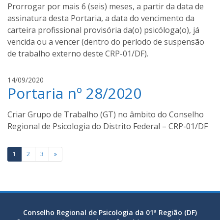
a
Prorrogar por mais 6 (seis) meses, a partir da data de
s
assinatura desta Portaria, a data do vencimento da
s
carteira profissional provisória da(o) psicóloga(o), já
a
vencida ou a vencer (dentro do período de suspensão
n
de trabalho externo deste CRP-01/DF).
t
o
s
l
14/09/2020
Portaria nº 28/2020
u
c
a
Criar Grupo de Trabalho (GT) no âmbito do Conselho
s
Regional de Psicologia do Distrito Federal – CRP-01/DF
s
a
Paginação
n
1
2
3
»
t
de
o
posts
s
Conselho Regional de Psicologia da 01ª Região (DF)