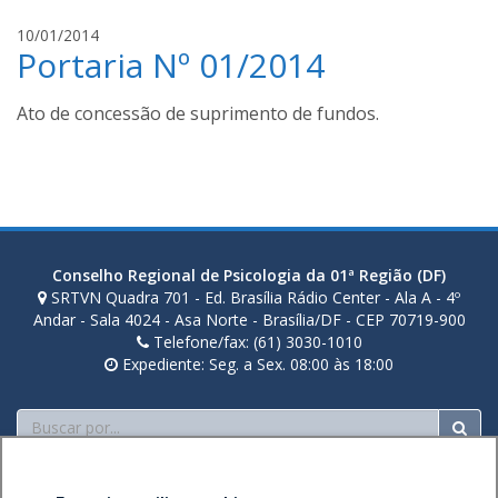
s
s
l
10/01/2014
a
Portaria Nº 01/2014
u
n
c
t
a
Ato de concessão de suprimento de fundos.
o
s
s
s
a
n
t
o
Conselho Regional de Psicologia da 01ª Região (DF)
s
SRTVN Quadra 701 - Ed. Brasília Rádio Center - Ala A - 4º
Andar - Sala 4024 - Asa Norte - Brasília/DF - CEP 70719-900
Telefone/fax: (61) 3030-1010
Expediente: Seg. a Sex. 08:00 às 18:00
Buscar