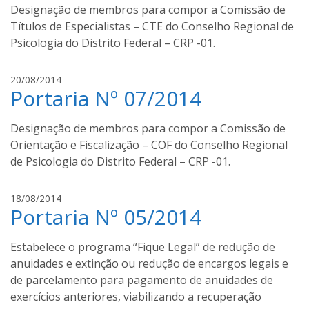
a
Designação de membros para compor a Comissão de
s
Títulos de Especialistas – CTE do Conselho Regional de
s
Psicologia do Distrito Federal – CRP -01.
a
n
l
20/08/2014
t
Portaria Nº 07/2014
u
o
c
s
a
Designação de membros para compor a Comissão de
s
Orientação e Fiscalização – COF do Conselho Regional
s
de Psicologia do Distrito Federal – CRP -01.
a
n
l
18/08/2014
t
Portaria Nº 05/2014
u
o
c
s
a
Estabelece o programa “Fique Legal” de redução de
s
anuidades e extinção ou redução de encargos legais e
s
de parcelamento para pagamento de anuidades de
a
exercícios anteriores, viabilizando a recuperação
n