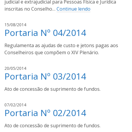
judicial e extrajudicial para Pessoas Física e Jurídica
t
inscritas no Conselho…
Continue lendo
o
s
l
15/08/2014
Portaria Nº 04/2014
u
c
a
Regulamenta as ajudas de custo e jetons pagas aos
s
Conselheiros que compõem o XIV Plenário.
s
a
l
20/05/2014
n
Portaria Nº 03/2014
u
t
c
o
a
Ato de concessão de suprimento de fundos.
s
s
s
l
07/02/2014
a
Portaria Nº 02/2014
u
n
c
t
a
Ato de concessão de suprimento de fundos.
o
s