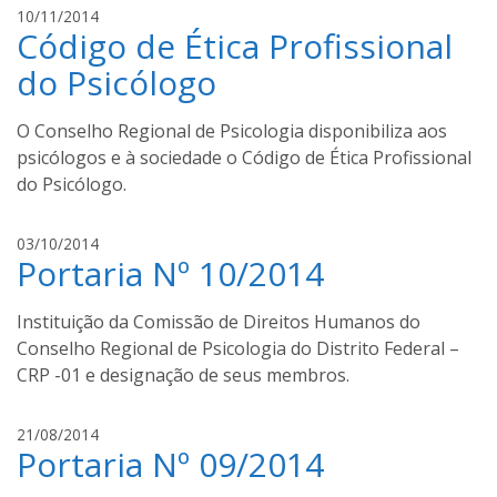
l
10/11/2014
Código de Ética Profissional
u
c
do Psicólogo
a
s
O Conselho Regional de Psicologia disponibiliza aos
s
psicólogos e à sociedade o Código de Ética Profissional
a
do Psicólogo.
n
t
o
l
03/10/2014
s
Portaria Nº 10/2014
u
c
a
Instituição da Comissão de Direitos Humanos do
s
Conselho Regional de Psicologia do Distrito Federal –
s
CRP -01 e designação de seus membros.
a
n
l
21/08/2014
t
Portaria Nº 09/2014
u
o
c
s