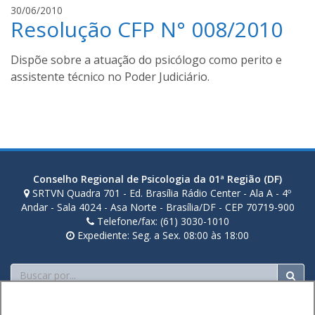
l
30/06/2010
Resolução CFP N° 008/2010
u
c
a
Dispõe sobre a atuação do psicólogo como perito e
s
assistente técnico no Poder Judiciário.
s
a
n
t
o
s
Conselho Regional de Psicologia da 01ª Região (DF)
SRTVN Quadra 701 - Ed. Brasília Rádio Center - Ala A - 4º
Andar - Sala 4024 - Asa Norte - Brasília/DF - CEP 70719-900
Telefone/fax: (61) 3030-1010
Expediente: Seg. a Sex. 08:00 às 18:00
Buscar