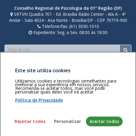
Conselho Regional de Psicologia da 01ª Região (DF)
SRTVN Quadra 701 - Ed. Brasília Rádio Center - Ala A - 4º
Andar - Sala 4024 - Asa Norte - Brasília/DF - CEP 70719-900
Telefone/fax: (61) 3030-1010
Expediente: Seg. a Sex. 08:00 às 18:00
Buscar
Este site utiliza cookies
Utilizamos cookies e tecnologias semelhantes para
melhorar a sua experiência em nossos serviços.
Recomenda-se aceitar todos, mas você pode
Área restrita
Política de
Voltar ao topo
personalizar quais deles você irá aceitar.
privacidade
Personalização
Política de Privacidade
de cookies
Sistema desenvolvido pela Gerência de Tecnologia da
Rejeitar todos
Personalizar
Aceitar todos
Informação do CFP