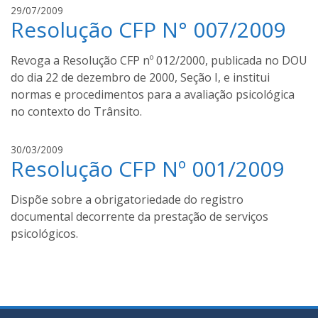
l
29/07/2009
Resolução CFP N° 007/2009
u
c
a
Revoga a Resolução CFP nº 012/2000, publicada no DOU
s
do dia 22 de dezembro de 2000, Seção I, e institui
s
normas e procedimentos para a avaliação psicológica
a
no contexto do Trânsito.
n
t
l
o
30/03/2009
Resolução CFP Nº 001/2009
u
s
c
a
Dispõe sobre a obrigatoriedade do registro
s
documental decorrente da prestação de serviços
s
psicológicos.
a
n
t
o
s