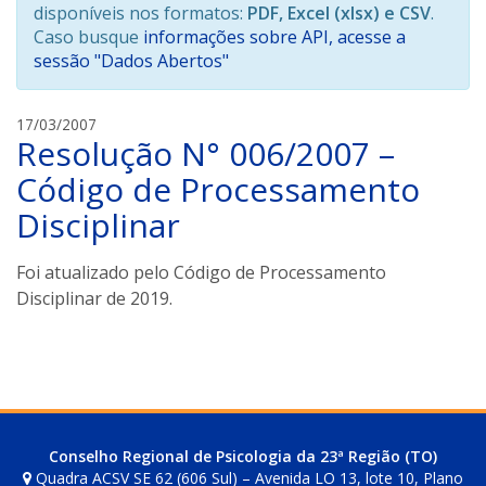
disponíveis nos formatos:
PDF, Excel (xlsx) e CSV
.
Caso busque
informações sobre API, acesse a
sessão "Dados Abertos"
C
17/03/2007
Resolução N° 006/2007 –
R
P
Código de Processamento
-
Disciplinar
2
3
Foi atualizado pelo Código de Processamento
Disciplinar de 2019.
Conselho Regional de Psicologia da 23ª Região (TO)
Quadra ACSV SE 62 (606 Sul) – Avenida LO 13, lote 10, Plano