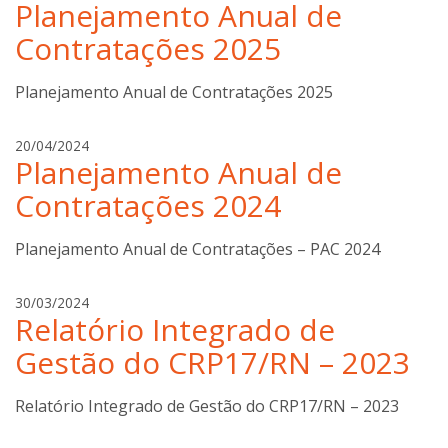
s
Planejamento Anual de
i
t
l
Contratações 2025
a
d
e
Planejamento Anual de Contratações 2025
o
n
c
g
20/04/2024
Planejamento Anual de
o
i
s
l
Contratações 2024
t
d
a
e
Planejamento Anual de Contratações – PAC 2024
o
n
c
g
30/03/2024
Relatório Integrado de
o
i
s
l
Gestão do CRP17/RN – 2023
t
d
a
e
Relatório Integrado de Gestão do CRP17/RN – 2023
o
n