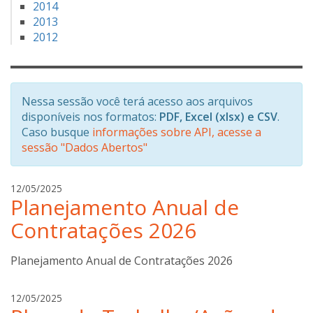
2014
2013
2012
Nessa sessão você terá acesso aos arquivos
disponíveis nos formatos:
PDF, Excel (xlsx) e CSV
.
Caso busque
informações sobre API, acesse a
sessão "Dados Abertos"
g
12/05/2025
Planejamento Anual de
i
l
Contratações 2026
d
e
Planejamento Anual de Contratações 2026
o
n
c
g
12/05/2025
o
i