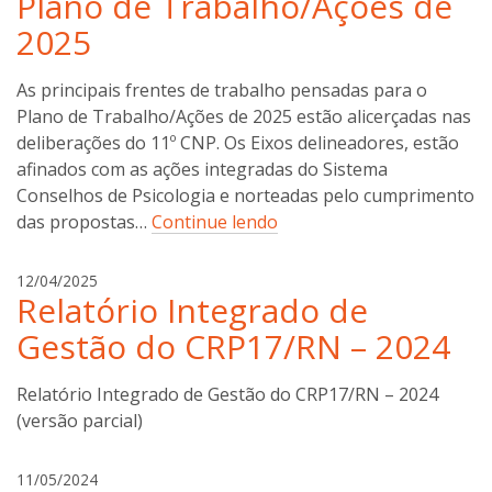
Plano de Trabalho/Ações de
s
l
2025
t
d
a
e
As principais frentes de trabalho pensadas para o
o
Plano de Trabalho/Ações de 2025 estão alicerçadas nas
n
deliberações do 11º CNP. Os Eixos delineadores, estão
c
o
afinados com as ações integradas do Sistema
s
Conselhos de Psicologia e norteadas pelo cumprimento
t
das propostas…
Continue lendo
a
g
12/04/2025
Relatório Integrado de
i
l
Gestão do CRP17/RN – 2024
d
e
Relatório Integrado de Gestão do CRP17/RN – 2024
o
(versão parcial)
n
c
o
g
11/05/2024