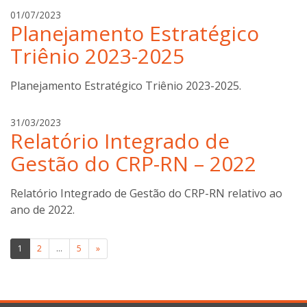
g
01/07/2023
Planejamento Estratégico
i
l
Triênio 2023-2025
d
e
Planejamento Estratégico Triênio 2023-2025.
o
n
c
g
31/03/2023
Relatório Integrado de
o
i
s
l
Gestão do CRP-RN – 2022
t
d
a
e
Relatório Integrado de Gestão do CRP-RN relativo ao
o
ano de 2022.
n
c
o
Paginação
1
2
…
5
»
s
de
t
a
posts