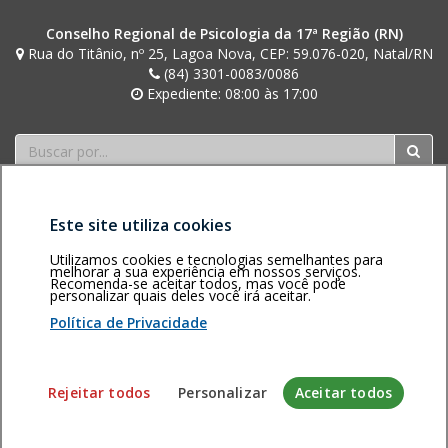
Conselho Regional de Psicologia da 17ª Região (RN)
Rua do Titânio, nº 25, Lagoa Nova, CEP: 59.076-020, Natal/RN
(84) 3301-0083/0086
Expediente: 08:00 às 17:00
Buscar
Este site utiliza cookies
Utilizamos cookies e tecnologias semelhantes para
melhorar a sua experiência em nossos serviços.
Recomenda-se aceitar todos, mas você pode
Área restrita
Política de
Voltar ao topo
personalizar quais deles você irá aceitar.
privacidade
Personalização
Política de Privacidade
de cookies
Sistema desenvolvido pela Gerência de Tecnologia da
Rejeitar todos
Personalizar
Aceitar todos
Informação do CFP