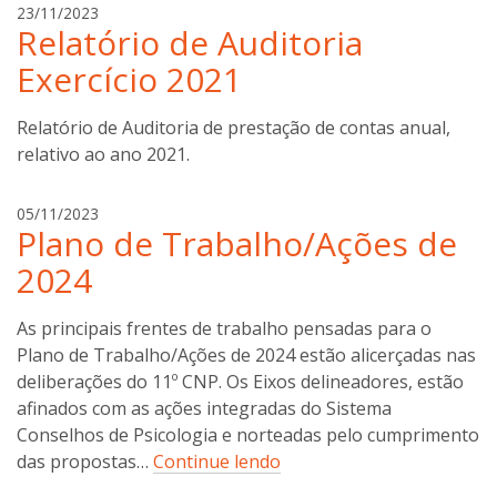
c
g
23/11/2023
Relatório de Auditoria
o
i
s
l
Exercício 2021
t
d
a
e
Relatório de Auditoria de prestação de contas anual,
o
relativo ao ano 2021.
n
c
o
g
05/11/2023
s
Plano de Trabalho/Ações de
i
t
l
2024
a
d
e
As principais frentes de trabalho pensadas para o
o
Plano de Trabalho/Ações de 2024 estão alicerçadas nas
n
deliberações do 11º CNP. Os Eixos delineadores, estão
c
o
afinados com as ações integradas do Sistema
s
Conselhos de Psicologia e norteadas pelo cumprimento
t
das propostas…
Continue lendo
a