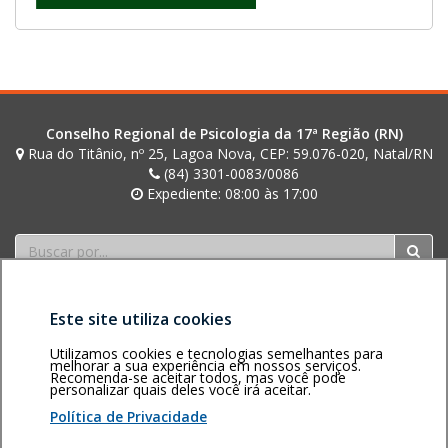
Conselho Regional de Psicologia da 17ª Região (RN)
Rua do Titânio, nº 25, Lagoa Nova, CEP: 59.076-020, Natal/RN
(84) 3301-0083/0086
Expediente: 08:00 às 17:00
Buscar
Este site utiliza cookies
Utilizamos cookies e tecnologias semelhantes para
melhorar a sua experiência em nossos serviços.
Recomenda-se aceitar todos, mas você pode
personalizar quais deles você irá aceitar.
Área restrita
Política de
Voltar ao topo
privacidade
Personalização
Política de Privacidade
de cookies