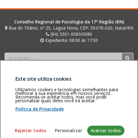
Conselho Regional de Psicologia da 17ª Região (RN)
Rua do Titânio, nº 25, Lagoa Nova, CEP: 59.076-020, Natal/RN
(84) 3301-0083/0086
Expediente: 08:00 às 17:00
Buscar
Este site utiliza cookies
Utilizamos cookies e tecnologias semelhantes para
melhorar a sua experiência em nossos serviços.
Recomenda-se aceitar todos, mas você pode
personalizar quais deles você irá aceitar.
Área restrita
Política de
Voltar ao topo
privacidade
Personalização
Política de Privacidade
de cookies
Sistema desenvolvido pela Gerência de Tecnologia da
Rejeitar todos
Personalizar
Aceitar todos
Informação do CFP