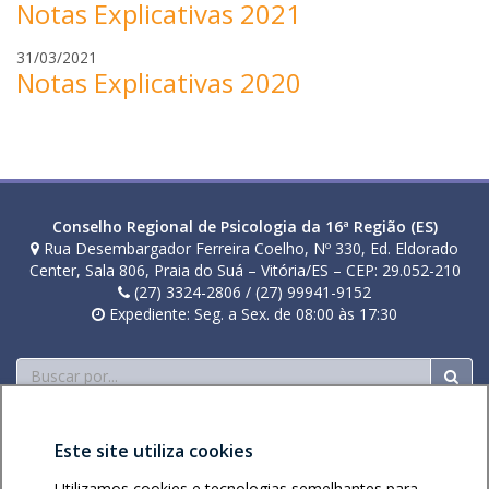
Notas Explicativas 2021
a
a
l
e
t
n
i
i
r
31/03/2021
i
a
v
r
Notas Explicativas 2020
a
a
f
e
a
u
n
r
i
l
i
e
r
b
m
i
a
u
a
t
s
n
a
s
z
Conselho Regional de Psicologia da 16ª Região (ES)
s
o
Rua Desembargador Ferreira Coelho, Nº 330, Ed. Eldorado
o
Center, Sala 806, Praia do Suá – Vitória/ES – CEP: 29.052-210
l
l
(27) 3324-2806 / (27) 99941-9152
o
i
Expediente: Seg. a Sex. de 08:00 às 17:30
t
t
i
Buscar
Este site utiliza cookies
Utilizamos cookies e tecnologias semelhantes para