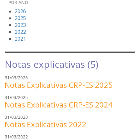
POR ANO
2026
2025
2023
2022
2021
Notas explicativas (5)
m
31/03/2026
Notas Explicativas CRP-ES 2025
a
y
m
31/03/2025
a
Notas Explicativas CRP-ES 2024
a
r
y
a
j
31/03/2023
a
o
Notas Explicativas 2022
u
r
l
l
a
i
t
31/03/2022
i
o
v