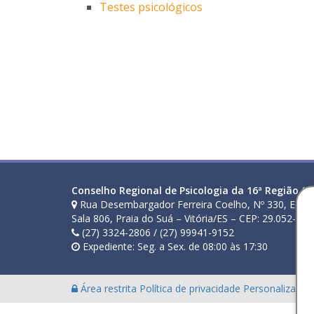
Testes psicológicos
Conselho Regional de Psicologia da 16ª Região (ES
Rua Desembargador Ferreira Coelho, Nº 330, Ed. E
Sala 806, Praia do Suá – Vitória/ES – CEP: 29.052-210
(27) 3324-2806 / (27) 99941-9152
Expediente: Seg. a Sex. de 08:00 às 17:30
Área restrita
Política de privacidade
Personalização