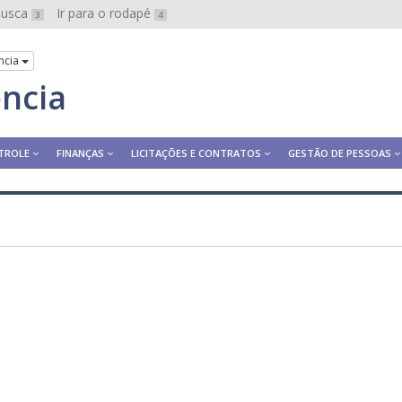
 busca
Ir para o rodapé
3
4
ncia
ência
TROLE
FINANÇAS
LICITAÇÕES E CONTRATOS
GESTÃO DE PESSOAS