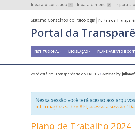
Ir para o conteúdo
Ir para o menu
Ir para a
1
2
Sistema Conselhos de Psicologia
Portais da Transparê
Portal da Transpar
INSTITUCIONAL
LEGISLAÇÃO
PLANEJAMENTO E CON
Você está em:
Transparência do CRP 16
>
Articles by: juliana
Nessa sessão você terá acesso aos arquivos
informações sobre API, acesse a sessão "D
Plano de Trabalho 2024
j
1
0
u