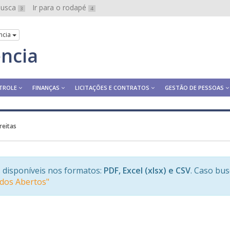
 busca
Ir para o rodapé
3
4
ncia
ência
TROLE
FINANÇAS
LICITAÇÕES E CONTRATOS
GESTÃO DE PESSOAS
freitas
 disponíveis nos formatos:
PDF, Excel (xlsx) e CSV
. Caso bu
ados Abertos"