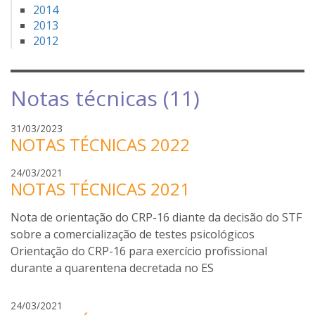
2014
2013
2012
Notas técnicas (11)
m
31/03/2023
NOTAS TÉCNICAS 2022
a
r
m
24/03/2021
i
NOTAS TÉCNICAS 2021
a
a
r
p
Nota de orientação do CRP-16 diante da decisão do STF
i
i
a
sobre a comercialização de testes psicológicos
z
p
Orientação do CRP-16 para exercício profissional
e
i
t
durante a quarentena decretada no ES
z
t
e
o
m
24/03/2021
t