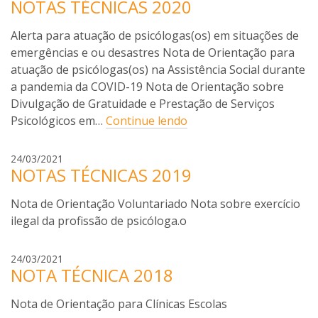
NOTAS TÉCNICAS 2020
a
t
r
o
Alerta para atuação de psicólogas(os) em situações de
i
a
emergências e ou desastres Nota de Orientação para
p
atuação de psicólogas(os) na Assistência Social durante
i
a pandemia da COVID-19 Nota de Orientação sobre
z
Divulgação de Gratuidade e Prestação de Serviços
e
Psicológicos em…
Continue lendo
t
t
m
24/03/2021
o
NOTAS TÉCNICAS 2019
a
r
Nota de Orientação Voluntariado Nota sobre exercício
i
a
ilegal da profissão de psicóloga.o
p
i
m
24/03/2021
z
NOTA TÉCNICA 2018
a
e
r
t
Nota de Orientação para Clínicas Escolas
i
t