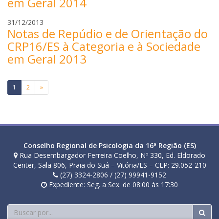
em Geral 2014
t
a
t
p
m
31/12/2013
o
i
Notas de Repúdio e de Orientação do
a
z
r
CRP16/ES à Categoria e à Sociedade
e
i
em Geral 2013
t
a
t
p
Paginação
o
i
1
2
»
z
de
e
posts
t
t
o
Conselho Regional de Psicologia da 16ª Região (ES)
Rua Desembargador Ferreira Coelho, Nº 330, Ed. Eldorado
Center, Sala 806, Praia do Suá – Vitória/ES – CEP: 29.052-210
(27) 3324-2806 / (27) 99941-9152
Expediente: Seg. a Sex. de 08:00 às 17:30
Buscar