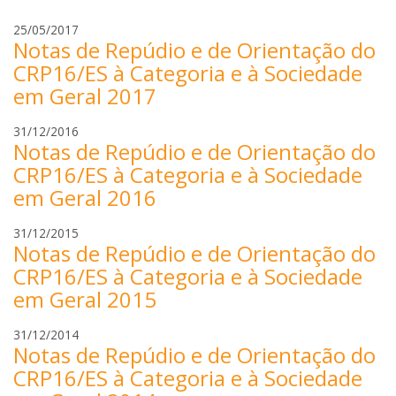
a
o
p
m
25/05/2017
i
Notas de Repúdio e de Orientação do
a
z
r
CRP16/ES à Categoria e à Sociedade
e
i
em Geral 2017
t
a
t
p
m
31/12/2016
o
i
Notas de Repúdio e de Orientação do
a
z
r
CRP16/ES à Categoria e à Sociedade
e
i
em Geral 2016
t
a
t
p
m
31/12/2015
o
i
Notas de Repúdio e de Orientação do
a
z
r
CRP16/ES à Categoria e à Sociedade
e
i
em Geral 2015
t
a
t
p
m
31/12/2014
o
i
Notas de Repúdio e de Orientação do
a
z
r
CRP16/ES à Categoria e à Sociedade
e
i