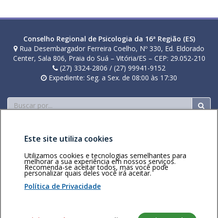
Conselho Regional de Psicologia da 16ª Região (ES)
Rua Desembargador Ferreira Coelho, Nº 330, Ed. Eldorado
Center, Sala 806, Praia do Suá – Vitória/ES – CEP: 29.052-210
(27) 3324-2806 / (27) 99941-9152
Expediente: Seg. a Sex. de 08:00 às 17:30
Buscar
Este site utiliza cookies
Utilizamos cookies e tecnologias semelhantes para
melhorar a sua experiência em nossos serviços.
Recomenda-se aceitar todos, mas você pode
Área restrita
Política de
Voltar ao topo
personalizar quais deles você irá aceitar.
privacidade
Personalização
Política de Privacidade
de cookies
Sistema desenvolvido pela Gerência de Tecnologia da