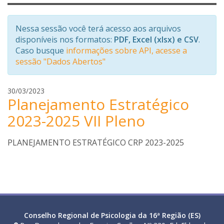
Nessa sessão você terá acesso aos arquivos
disponíveis nos formatos:
PDF, Excel (xlsx) e CSV
.
Caso busque
informações sobre API, acesse a
sessão "Dados Abertos"
j
30/03/2023
Planejamento Estratégico
u
l
2023-2025 VII Pleno
i
a
PLANEJAMENTO ESTRATÉGICO CRP 2023-2025
n
a
f
r
e
i
t
Conselho Regional de Psicologia da 16ª Região (ES)
a