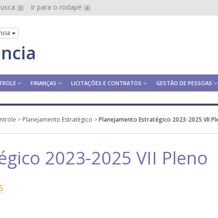
 busca
Ir para o rodapé
3
4
ncia
ência
TROLE
FINANÇAS
LICITAÇÕES E CONTRATOS
GESTÃO DE PESSOAS
ntrole
>
Planejamento Estratégico
>
Planejamento Estratégico 2023-2025 VII P
égico 2023-2025 VII Pleno
5