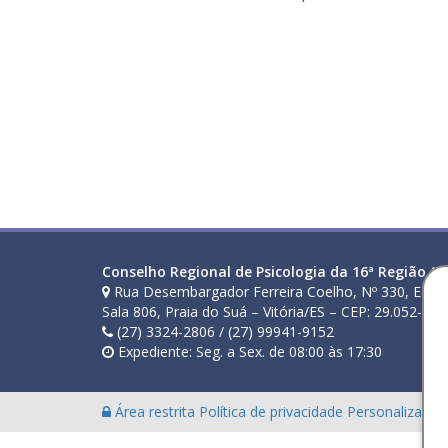
Conselho Regional de Psicologia da 16ª Região (ES
Rua Desembargador Ferreira Coelho, Nº 330, Ed. E
Sala 806, Praia do Suá – Vitória/ES – CEP: 29.052-210
(27) 3324-2806 / (27) 99941-9152
Expediente: Seg. a Sex. de 08:00 às 17:30
Área restrita
Política de privacidade
Personalização