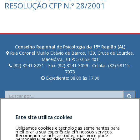
i
RESOLUÇÃO CFP N.º 28/2001
s
t
i
a
n
o
Conselho Regional de Psicologia da 15ª Região (AL)
C
Rua Coronel Murilo Otávio de Barros, 139, Gruta de Lourdes,
a
Maceió/AL, CEP: 57.052-401
v
(82) 3241-8231 - Fax: (82) 3241-3059 - Celular: (82) 98115-
a
7073
Expediente: 08:00 às 17:00
l
c
a
Buscar
n
t
e
Este site utiliza cookies
d
e
Utilizamos cookies e tecnologias semelhantes para
melhorar a sua experiência em nossos serviços.
M
Recomenda-se aceitar todos, mas você pode
personalizar quais deles você irá aceitar.
Área restrita
Política de
Voltar ao topo