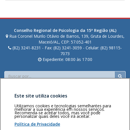
Conselho Regional de Psicologia da 15ª Região (AL)
Rua Coronel Murilo Otávio de Barros, 139, Gruta de Lourdes,
Maceió/AL, CEP: 57.052-401
(82) 3241-8231 - Fax: (82) 3241-3059 - Celular: (82) 98115-
7073
Expediente: 08:00 às 17:00
Buscar
Este site utiliza cookies
Utilizamos cookies e tecnologias semelhantes para
melhorar a sua experiência em nossos serviços.
Recomenda-se aceitar todos, mas você pode
personalizar quais deles você irá aceitar.
Área restrita
Política de
Voltar ao topo
privacidade
Personalização
Política de Privacidade
de cookies