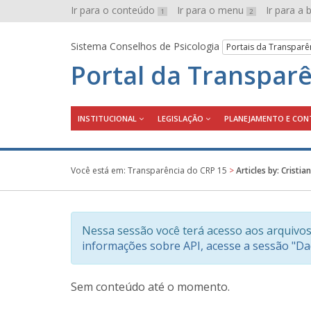
Ir para o conteúdo
Ir para o menu
Ir para a
1
2
Sistema Conselhos de Psicologia
Portais da Transparê
Portal da Transpar
INSTITUCIONAL
LEGISLAÇÃO
PLANEJAMENTO E CON
Você está em:
Transparência do CRP 15
>
Articles by: Crist
Nessa sessão você terá acesso aos arquivos
informações sobre API, acesse a sessão "D
Sem conteúdo até o momento.