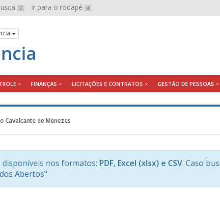
 busca
Ir para o rodapé
3
4
ncia
ência
TROLE
FINANÇAS
LICITAÇÕES E CONTRATOS
GESTÃO DE PESSOAS
iano Cavalcante de Menezes
 disponíveis nos formatos:
PDF, Excel (xlsx) e CSV
. Caso bu
ados Abertos"