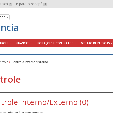
 busca
Ir para o rodapé
3
4
ncia
ência
TROLE
FINANÇAS
LICITAÇÕES E CONTRATOS
GESTÃO DE PESSOAS
ntrole
>
Controle Interno/Externo
trole
trole Interno/Externo (0)