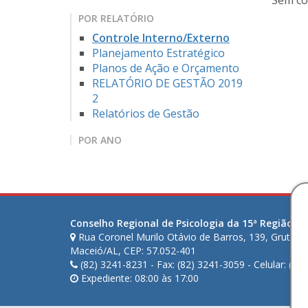
Sem co
POR RELATÓRIO
Controle Interno/Externo
Planejamento Estratégico
Planos de Ação e Orçamento
RELATÓRIO DE GESTÃO 2019
2
Relatórios de Gestão
POR ANO
Conselho Regional de Psicologia da 15ª Região (AL
Rua Coronel Murilo Otávio de Barros, 139, Gruta d
Maceió/AL, CEP: 57.052-401
(82) 3241-8231 - Fax: (82) 3241-3059 - Celular: (82
Expediente: 08:00 às 17:00