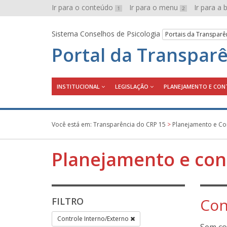
Ir para o conteúdo
Ir para o menu
Ir para a
1
2
Sistema Conselhos de Psicologia
Portais da Transparê
Portal da Transpar
INSTITUCIONAL
LEGISLAÇÃO
PLANEJAMENTO E CON
Você está em:
Transparência do CRP 15
>
Planejamento e Co
Planejamento e con
Con
FILTRO
Controle Interno/Externo