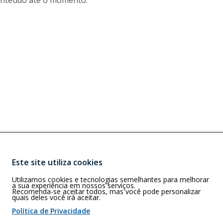
nteúdo até o momento.
Buscar
Este site utiliza cookies
)
e Lourdes,
Utilizamos cookies e tecnologias semelhantes para melhorar
a sua experiência em nossos serviços.
Recomenda-se aceitar todos, mas você pode personalizar
) 98115-7073
quais deles você irá aceitar.
Política de Privacidade