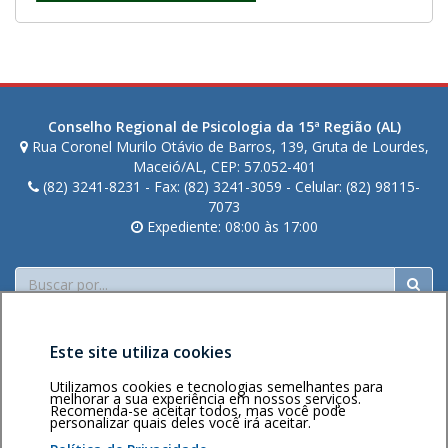
Conselho Regional de Psicologia da 15ª Região (AL)
Rua Coronel Murilo Otávio de Barros, 139, Gruta de Lourdes,
Maceió/AL, CEP: 57.052-401
(82) 3241-8231 - Fax: (82) 3241-3059 - Celular: (82) 98115-
7073
Expediente: 08:00 às 17:00
Buscar
Este site utiliza cookies
Utilizamos cookies e tecnologias semelhantes para
melhorar a sua experiência em nossos serviços.
Recomenda-se aceitar todos, mas você pode
personalizar quais deles você irá aceitar.
Área restrita
Política de
Voltar ao topo
privacidade
Personalização