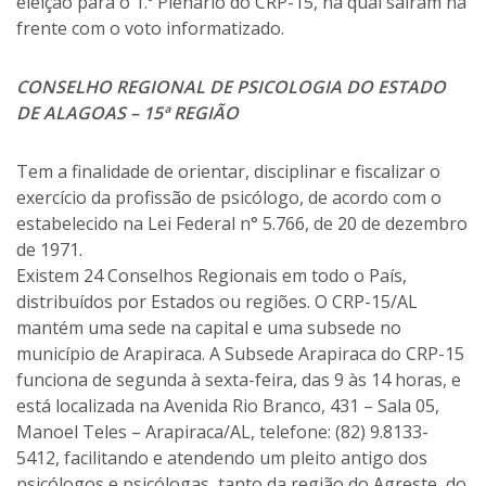
eleição para o 1.º Plenário do CRP-15, na qual saíram na
frente com o voto informatizado.
CONSELHO REGIONAL DE PSICOLOGIA DO ESTADO
DE ALAGOAS – 15ª REGIÃO
Tem a finalidade de orientar, disciplinar e fiscalizar o
exercício da profissão de psicólogo, de acordo com o
estabelecido na Lei Federal n° 5.766, de 20 de dezembro
de 1971.
Existem 24 Conselhos Regionais em todo o País,
distribuídos por Estados ou regiões. O CRP-15/AL
mantém uma sede na capital e uma subsede no
município de Arapiraca. A Subsede Arapiraca do CRP-15
funciona de segunda à sexta-feira, das 9 às 14 horas, e
está localizada na Avenida Rio Branco, 431 – Sala 05,
Manoel Teles – Arapiraca/AL, telefone: (82) 9.8133-
5412, facilitando e atendendo um pleito antigo dos
psicólogos e psicólogas, tanto da região do Agreste, do