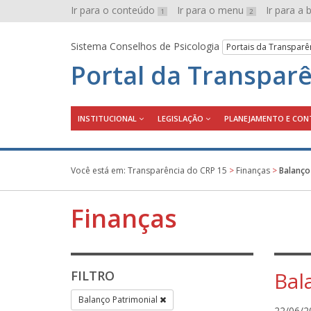
Ir para o conteúdo
Ir para o menu
Ir para a
1
2
Sistema Conselhos de Psicologia
Portais da Transparê
Portal da Transpar
INSTITUCIONAL
LEGISLAÇÃO
PLANEJAMENTO E CON
Você está em:
Transparência do CRP 15
>
Finanças
>
Balanço
Finanças
Bal
FILTRO
Balanço Patrimonial
22/06/2