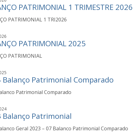
NÇO PATRIMONIAL 1 TRIMESTRE 2026
e
l
ÇO PATRIMONIAL 1 TRI2026
m
a
M
S
026
a
ANÇO PATRIMONIAL 2025
e
r
l
i
ÇO PATRIMONIAL
m
a
a
L
M
j
025
e
a
 Balanço Patrimonial Comparado
o
s
r
s
s
i
alanco Patrimonial Comparado
e
a
a
g
d
L
a
j
e
024
e
i
 Balanço Patrimonial
o
M
s
a
s
o
s
alanco Geral 2023 – 07 Balanco Patrimonial Comparado
e
u
a
g
r
d