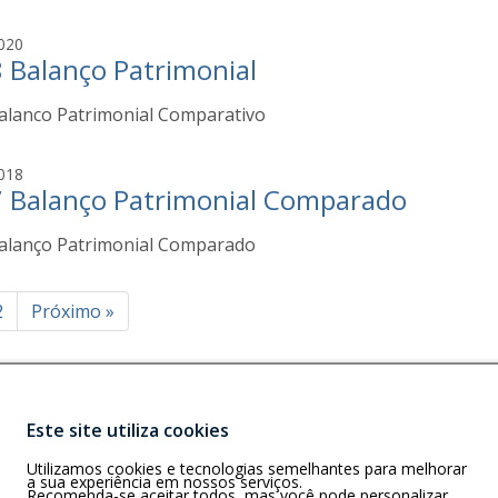
g
a
j
020
i
 Balanço Patrimonial
o
a
s
alanco Patrimonial Comparativo
e
g
a
j
018
i
 Balanço Patrimonial Comparado
o
a
s
alanço Patrimonial Comparado
e
g
a
inação
2
Próximo
»
i
a
ts
Este site utiliza cookies
Buscar
)
Utilizamos cookies e tecnologias semelhantes para melhorar
e Lourdes,
a sua experiência em nossos serviços.
Recomenda-se aceitar todos, mas você pode personalizar