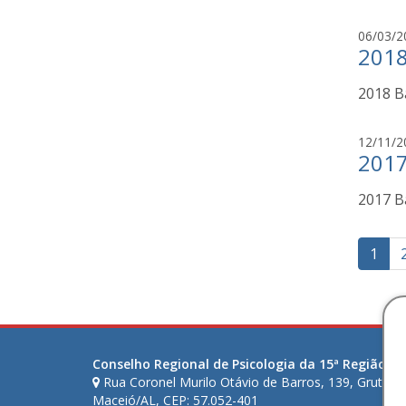
06/03/2
2018
2018 B
12/11/2
2017
2017 B
Pag
1
de
pos
Conselho Regional de Psicologia da 15ª Região (AL
Rua Coronel Murilo Otávio de Barros, 139, Gruta d
Maceió/AL, CEP: 57.052-401