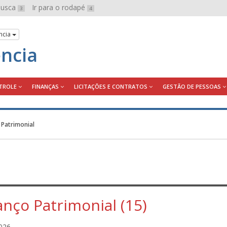
 busca
Ir para o rodapé
3
4
ncia
ência
TROLE
FINANÇAS
LICITAÇÕES E CONTRATOS
GESTÃO DE PESSOAS
 Patrimonial
anço Patrimonial (15)
S
026