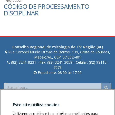
C
14/04/2021
CÓDIGO DE PROCESSAMENTO
r
i
DISCIPLINAR
s
t
i
a
n
o
Conselho Regional de Psicologia da 15ª Região (AL)
C
Rua Coronel Murilo Otávio de Barros, 139, Gruta de Lourdes,
a
Maceió/AL, CEP: 57.052-401
v
(82) 3241-8231 - Fax: (82) 3241-3059 - Celular: (82) 98115-
a
7073
Expediente: 08:00 às 17:00
l
c
a
Buscar
n
t
e
Este site utiliza cookies
d
e
Utilizamos cookies e tecnologias semelhantes para