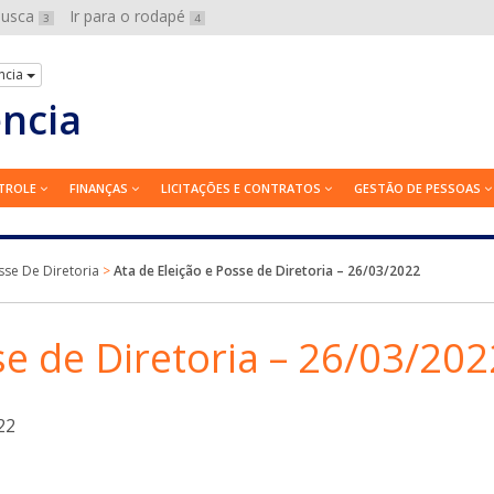
 busca
Ir para o rodapé
3
4
ncia
ência
TROLE
FINANÇAS
LICITAÇÕES E CONTRATOS
GESTÃO DE PESSOAS
sse De Diretoria
>
Ata de Eleição e Posse de Diretoria – 26/03/2022
se de Diretoria – 26/03/202
22