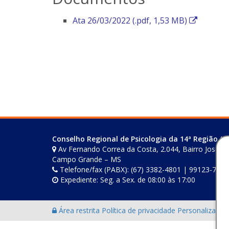
E
Ata 26/03/2022 (.pdf, 1,53 MB)
s
s
e
l
i
n
k
a
b
Conselho Regional de Psicologia da 14ª Região (M
r
Av Fernando Correa da Costa, 2.044, Bairro Joselito
i
Campo Grande – MS
r
Telefone/fax (PABX): (67) 3382-4801 | 99123-7759
á
Expediente: Seg. a Sex. de 08:00 às 17:00
e
m
Área restrita
Política de privacidade
Personalização
u
m