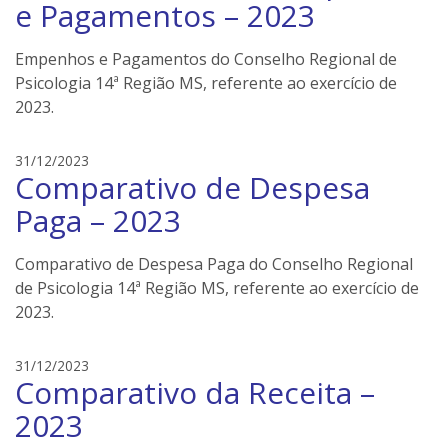
e Pagamentos – 2023
o
n
Empenhos e Pagamentos do Conselho Regional de
e
Psicologia 14ª Região MS, referente ao exercício de
i
2023.
l
e
r
e
31/12/2023
s
Comparativo de Despesa
d
s
Paga – 2023
o
n
Comparativo de Despesa Paga do Conselho Regional
e
de Psicologia 14ª Região MS, referente ao exercício de
i
2023.
l
e
r
e
31/12/2023
s
Comparativo da Receita –
d
s
2023
o