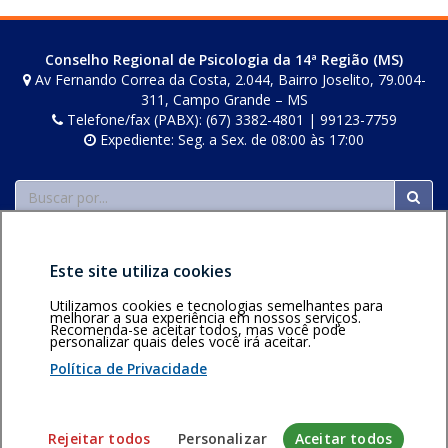
posts
s
Conselho Regional de Psicologia da 14ª Região (MS)
Av Fernando Correa da Costa, 2.044, Bairro Joselito, 79.004-
311, Campo Grande – MS
Telefone/fax (PABX): (67) 3382-4801 | 99123-7759
Expediente: Seg. a Sex. de 08:00 às 17:00
Buscar
Este site utiliza cookies
Utilizamos cookies e tecnologias semelhantes para
melhorar a sua experiência em nossos serviços.
Recomenda-se aceitar todos, mas você pode
Área restrita
Política de
Voltar ao topo
personalizar quais deles você irá aceitar.
privacidade
Personalização
Política de Privacidade
de cookies
Sistema desenvolvido pela Gerência de Tecnologia da
Rejeitar todos
Personalizar
Aceitar todos