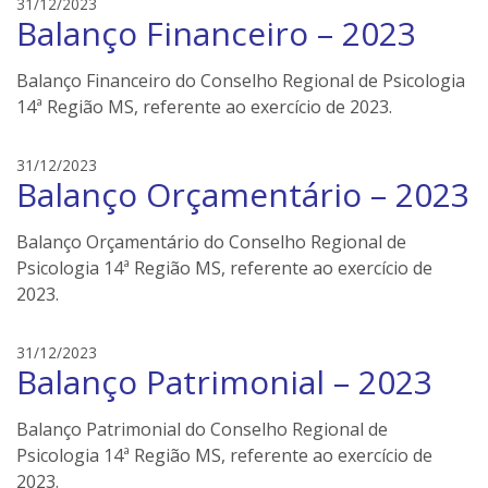
e
31/12/2023
r
Balanço Financeiro – 2023
d
s
s
o
Balanço Financeiro do Conselho Regional de Psicologia
n
14ª Região MS, referente ao exercício de 2023.
e
i
e
31/12/2023
l
Balanço Orçamentário – 2023
d
e
s
r
o
Balanço Orçamentário do Conselho Regional de
s
n
Psicologia 14ª Região MS, referente ao exercício de
e
2023.
i
l
e
31/12/2023
e
Balanço Patrimonial – 2023
d
r
s
s
o
Balanço Patrimonial do Conselho Regional de
n
Psicologia 14ª Região MS, referente ao exercício de
e
2023.