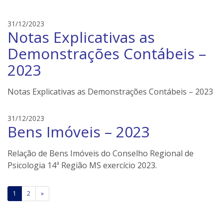
i
l
e
31/12/2023
e
Notas Explicativas as
d
r
s
s
Demonstrações Contábeis –
o
2023
n
e
i
Notas Explicativas as Demonstrações Contábeis – 2023
l
e
e
31/12/2023
r
Bens Imóveis – 2023
d
s
s
o
Relação de Bens Imóveis do Conselho Regional de
n
Psicologia 14ª Região MS exercício 2023.
e
i
Paginação
l
1
2
»
e
de
r