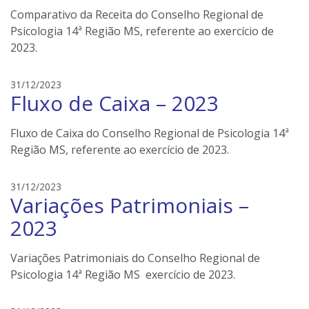
n
Comparativo da Receita do Conselho Regional de
e
Psicologia 14ª Região MS, referente ao exercício de
i
2023.
l
e
r
e
31/12/2023
s
Fluxo de Caixa – 2023
d
s
o
Fluxo de Caixa do Conselho Regional de Psicologia 14ª
n
Região MS, referente ao exercício de 2023.
e
i
e
31/12/2023
l
Variações Patrimoniais –
d
e
s
r
2023
o
s
n
Variações Patrimoniais do Conselho Regional de
e
Psicologia 14ª Região MS exercício de 2023.
i
l
e